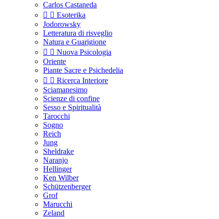
Carlos Castaneda


Esoterika
Jodorowsky
Letteratura di risveglio
Natura e Guarigione


Nuova Psicologia
Oriente
Piante Sacre e Psichedelia


Ricerca Interiore
Sciamanesimo
Scienze di confine
Sesso e Spiritualità
Tarocchi
Sogno
Reich
Jung
Sheldrake
Naranjo
Hellinger
Ken Wilber
Schützenberger
Grof
Marucchi
Zeland