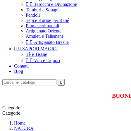


Tarocchi e Divinazione
Tamburi e Sonagli
Pendoli
Tepi e Kuripe per Rapé
Piume cerimoniali
Artigianato Oriente
Amuleti e Talismani


Artigianato Brasile


SAPORI MAGICI
Tè e Tisane


Vini e Liquori
Contatti
Blog

BUONE 
Categorie
Categorie
Home
NATURA