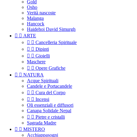
Gold
Osho
Verità nascoste
Malanga
Hancock
Haidehoi David Simurgh


ARTE


Cancelleria Spirituale


Dipinti


Gioielli
Maschere


Opere Grafiche


NATURA
Acque Spirituali
Candele e Portacandele


Cura del Corpo


Incensi
Oli essenziali e diffusori
Canapa Solidale Nepal


Pietre e cristalli
Sagrada Madre


MISTERO
Acchiappasogni