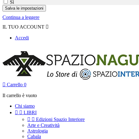
Sì
Continua a leggere
IL TUO ACCOUNT

Accedi

Carrello
0
Il carrello è vuoto
Chi siamo


LIBRI


Edizioni Spazio Interiore
Arte e Creatività
Astrologia
Cabala