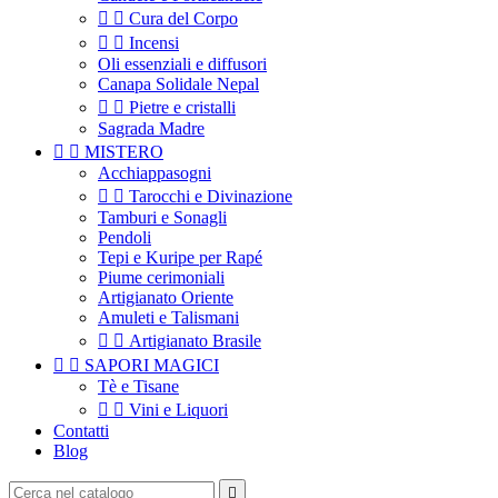


Cura del Corpo


Incensi
Oli essenziali e diffusori
Canapa Solidale Nepal


Pietre e cristalli
Sagrada Madre


MISTERO
Acchiappasogni


Tarocchi e Divinazione
Tamburi e Sonagli
Pendoli
Tepi e Kuripe per Rapé
Piume cerimoniali
Artigianato Oriente
Amuleti e Talismani


Artigianato Brasile


SAPORI MAGICI
Tè e Tisane


Vini e Liquori
Contatti
Blog
