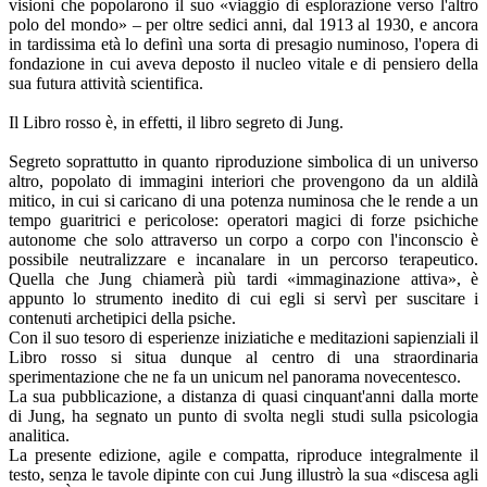
visioni che popolarono il suo «viaggio di esplorazione verso l'altro
polo del mondo» – per oltre sedici anni, dal 1913 al 1930, e ancora
in tardissima età lo definì una sorta di presagio numinoso, l'opera di
fondazione in cui aveva deposto il nucleo vitale e di pensiero della
sua futura attività scientifica.
Il Libro rosso è, in effetti, il libro segreto di Jung.
Segreto soprattutto in quanto riproduzione simbolica di un universo
altro, popolato di immagini interiori che provengono da un aldilà
mitico, in cui si caricano di una potenza numinosa che le rende a un
tempo guaritrici e pericolose: operatori magici di forze psichiche
autonome che solo attraverso un corpo a corpo con l'inconscio è
possibile neutralizzare e incanalare in un percorso terapeutico.
Quella che Jung chiamerà più tardi «immaginazione attiva», è
appunto lo strumento inedito di cui egli si servì per suscitare i
contenuti archetipici della psiche.
Con il suo tesoro di esperienze iniziatiche e meditazioni sapienziali il
Libro rosso si situa dunque al centro di una straordinaria
sperimentazione che ne fa un unicum nel panorama novecentesco.
La sua pubblicazione, a distanza di quasi cinquant'anni dalla morte
di Jung, ha segnato un punto di svolta negli studi sulla psicologia
analitica.
La presente edizione, agile e compatta, riproduce integralmente il
testo, senza le tavole dipinte con cui Jung illustrò la sua «discesa agli