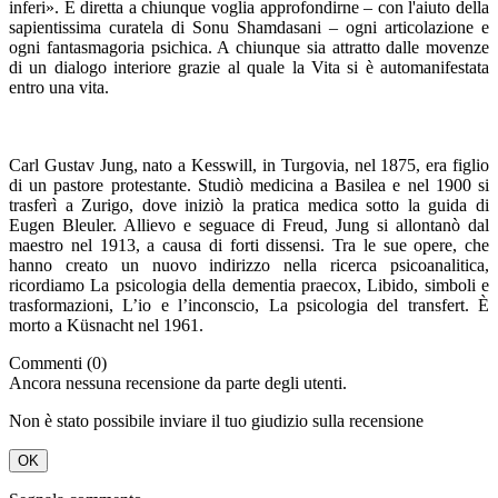
inferi». È diretta a chiunque voglia approfondirne – con l'aiuto della
sapientissima curatela di Sonu Shamdasani – ogni articolazione e
ogni fantasmagoria psichica. A chiunque sia attratto dalle movenze
di un dialogo interiore grazie al quale la Vita si è automanifestata
entro una vita.
Carl Gustav Jung, nato a Kesswill, in Turgovia, nel 1875, era figlio
di un pastore protestante. Studiò medicina a Basilea e nel 1900 si
trasferì a Zurigo, dove iniziò la pratica medica sotto la guida di
Eugen Bleuler. Allievo e seguace di Freud, Jung si allontanò dal
maestro nel 1913, a causa di forti dissensi. Tra le sue opere, che
hanno creato un nuovo indirizzo nella ricerca psicoanalitica,
ricordiamo La psicologia della dementia praecox, Libido, simboli e
trasformazioni, L’io e l’inconscio, La psicologia del transfert. È
morto a Küsnacht nel 1961.
Commenti (0)
Ancora nessuna recensione da parte degli utenti.
Non è stato possibile inviare il tuo giudizio sulla recensione
OK