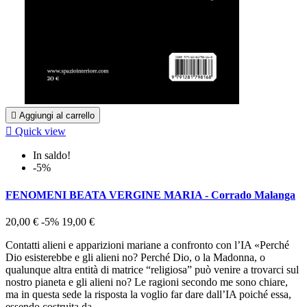

Aggiungi al carrello

Quick view
In saldo!
-5%
FENOMENI BEATA VERGINE MARIA - Corrado Malanga
20,00 €
-5%
19,00 €
Contatti alieni e apparizioni mariane a confronto con l’IA «Perché
Dio esisterebbe e gli alieni no? Perché Dio, o la Madonna, o
qualunque altra entità di matrice “religiosa” può venire a trovarci sul
nostro pianeta e gli alieni no? Le ragioni secondo me sono chiare,
ma in questa sede la risposta la voglio far dare dall’IA poiché essa,
essendo costruita da...