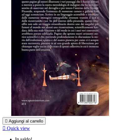

Aggiungi al carrello

Quick view
In saldo!