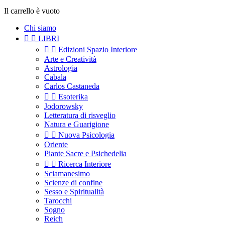
Il carrello è vuoto
Chi siamo


LIBRI


Edizioni Spazio Interiore
Arte e Creatività
Astrologia
Cabala
Carlos Castaneda


Esoterika
Jodorowsky
Letteratura di risveglio
Natura e Guarigione


Nuova Psicologia
Oriente
Piante Sacre e Psichedelia


Ricerca Interiore
Sciamanesimo
Scienze di confine
Sesso e Spiritualità
Tarocchi
Sogno
Reich