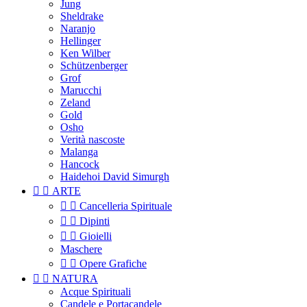
Jung
Sheldrake
Naranjo
Hellinger
Ken Wilber
Schützenberger
Grof
Marucchi
Zeland
Gold
Osho
Verità nascoste
Malanga
Hancock
Haidehoi David Simurgh


ARTE


Cancelleria Spirituale


Dipinti


Gioielli
Maschere


Opere Grafiche


NATURA
Acque Spirituali
Candele e Portacandele