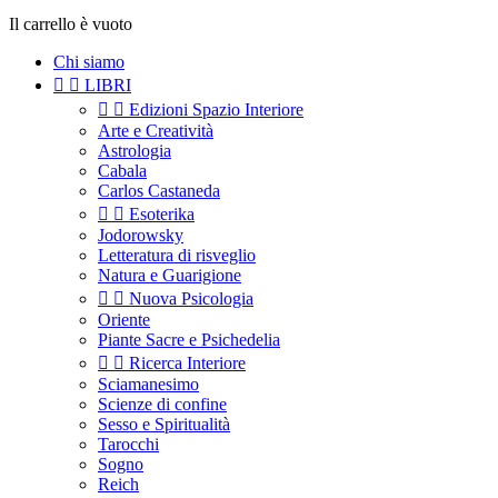
Il carrello è vuoto
Chi siamo


LIBRI


Edizioni Spazio Interiore
Arte e Creatività
Astrologia
Cabala
Carlos Castaneda


Esoterika
Jodorowsky
Letteratura di risveglio
Natura e Guarigione


Nuova Psicologia
Oriente
Piante Sacre e Psichedelia


Ricerca Interiore
Sciamanesimo
Scienze di confine
Sesso e Spiritualità
Tarocchi
Sogno
Reich