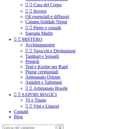


Cura del Corpo


Incensi
Oli essenziali e diffusori
Canapa Solidale Nepal


Pietre e cristalli
Sagrada Madre


MISTERO
Acchiappasogni


Tarocchi e Divinazione
Tamburi e Sonagli
Pendoli
Tepi e Kuripe per Rapé
Piume cerimoniali
Artigianato Oriente
Amuleti e Talismani


Artigianato Brasile


SAPORI MAGICI
Tè e Tisane


Vini e Liquori
Contatti
Blog
