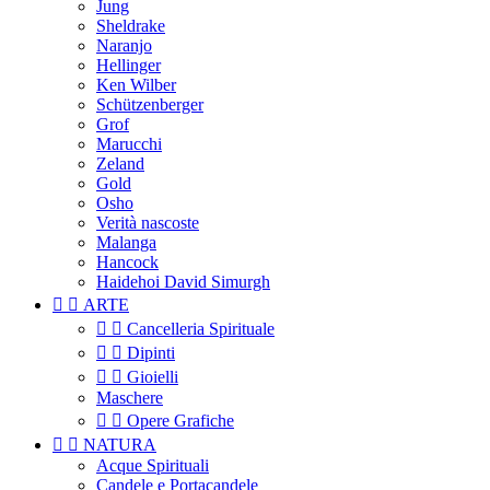
Jung
Sheldrake
Naranjo
Hellinger
Ken Wilber
Schützenberger
Grof
Marucchi
Zeland
Gold
Osho
Verità nascoste
Malanga
Hancock
Haidehoi David Simurgh


ARTE


Cancelleria Spirituale


Dipinti


Gioielli
Maschere


Opere Grafiche


NATURA
Acque Spirituali
Candele e Portacandele