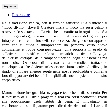
Descrizione
Nella tradizione vedica, con il termine sanscrito Lila si'intende il
"gioco divino", dove il Creatore inizia il gioco ma resta celato a
osservare lo spettacolo della vita che si manifesta in ogni attimo. Sta
a noi (giocatori), cercare di svelare il senso del gioco per
intraprendere il cammino della conoscenza. Un gioco con apposite
carte che ci guida a intraprendere un percorso verso nuove
conoscenze e nuove consapevolezze. Una proposta in grado di
solleticare la curiosità culturale sulle tematiche olistiche dello yoga,
della cristalloterapia, delle campane tibetane, degli oli essenziali ma
non solo. Qualcosa di diverso dalla semplice trattazione
enciclopedica che diviene un’esperienza introspettiva di rilievo, in
grado di attivare energie sopite nelle nostre profondità e consente
loro di apportare dei benefici tangibili alla nostra psiche e al nostro
corpo fisico.
Mauro Pedone insegna shiatsu, yoga e tecniche di rilassamento. Per
il ministero di Giustizia progetta e realizza corsi rieducativi rivolti
alla popolazione degli istituti di pena. E' impagnato, in
collaborazione con il garante per i diritti dei detenuti del Lazio, il