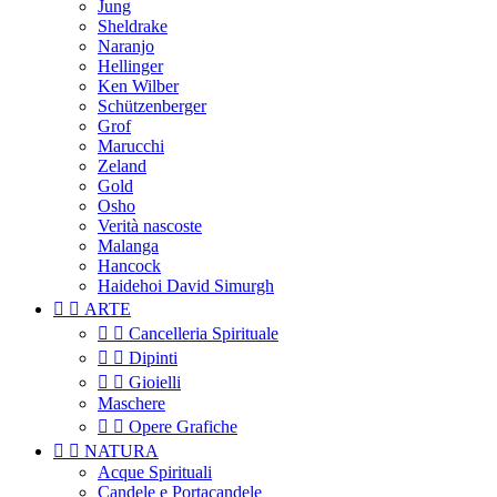
Jung
Sheldrake
Naranjo
Hellinger
Ken Wilber
Schützenberger
Grof
Marucchi
Zeland
Gold
Osho
Verità nascoste
Malanga
Hancock
Haidehoi David Simurgh


ARTE


Cancelleria Spirituale


Dipinti


Gioielli
Maschere


Opere Grafiche


NATURA
Acque Spirituali
Candele e Portacandele