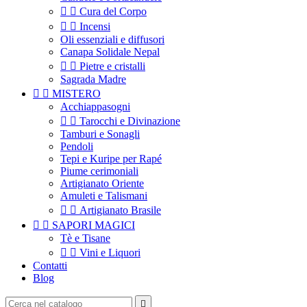


Cura del Corpo


Incensi
Oli essenziali e diffusori
Canapa Solidale Nepal


Pietre e cristalli
Sagrada Madre


MISTERO
Acchiappasogni


Tarocchi e Divinazione
Tamburi e Sonagli
Pendoli
Tepi e Kuripe per Rapé
Piume cerimoniali
Artigianato Oriente
Amuleti e Talismani


Artigianato Brasile


SAPORI MAGICI
Tè e Tisane


Vini e Liquori
Contatti
Blog
