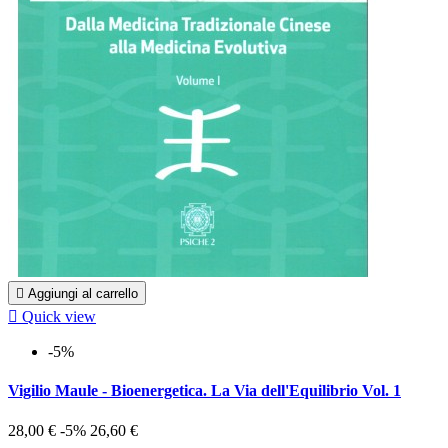

Aggiungi al carrello

Quick view
-5%
Vigilio Maule - Bioenergetica. La Via dell'Equilibrio Vol. 1
28,00 €
-5%
26,60 €