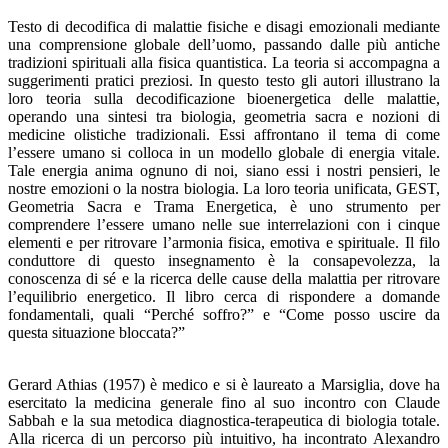
Testo di decodifica di malattie fisiche e disagi emozionali mediante
una comprensione globale dell’uomo, passando dalle più antiche
tradizioni spirituali alla fisica quantistica. La teoria si accompagna a
suggerimenti pratici preziosi. In questo testo gli autori illustrano la
loro teoria sulla decodificazione bioenergetica delle malattie,
operando una sintesi tra biologia, geometria sacra e nozioni di
medicine olistiche tradizionali. Essi affrontano il tema di come
l’essere umano si colloca in un modello globale di energia vitale.
Tale energia anima ognuno di noi, siano essi i nostri pensieri, le
nostre emozioni o la nostra biologia. La loro teoria unificata, GEST,
Geometria Sacra e Trama Energetica, è uno strumento per
comprendere l’essere umano nelle sue interrelazioni con i cinque
elementi e per ritrovare l’armonia fisica, emotiva e spirituale. Il filo
conduttore di questo insegnamento è la consapevolezza, la
conoscenza di sé e la ricerca delle cause della malattia per ritrovare
l’equilibrio energetico. Il libro cerca di rispondere a domande
fondamentali, quali “Perché soffro?” e “Come posso uscire da
questa situazione bloccata?”
Gerard Athias (1957) è medico e si è laureato a Marsiglia, dove ha
esercitato la medicina generale fino al suo incontro con Claude
Sabbah e la sua metodica diagnostica-terapeutica di biologia totale.
Alla ricerca di un percorso più intuitivo, ha incontrato Alexandro