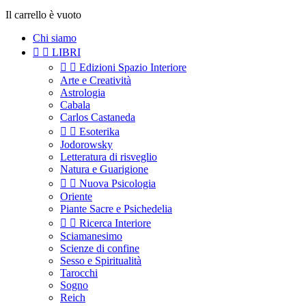
Il carrello è vuoto
Chi siamo


LIBRI


Edizioni Spazio Interiore
Arte e Creatività
Astrologia
Cabala
Carlos Castaneda


Esoterika
Jodorowsky
Letteratura di risveglio
Natura e Guarigione


Nuova Psicologia
Oriente
Piante Sacre e Psichedelia


Ricerca Interiore
Sciamanesimo
Scienze di confine
Sesso e Spiritualità
Tarocchi
Sogno
Reich