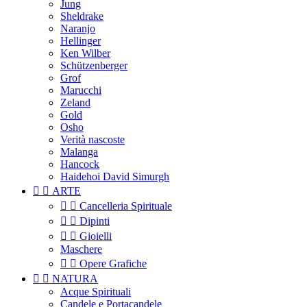
Jung
Sheldrake
Naranjo
Hellinger
Ken Wilber
Schützenberger
Grof
Marucchi
Zeland
Gold
Osho
Verità nascoste
Malanga
Hancock
Haidehoi David Simurgh


ARTE


Cancelleria Spirituale


Dipinti


Gioielli
Maschere


Opere Grafiche


NATURA
Acque Spirituali
Candele e Portacandele