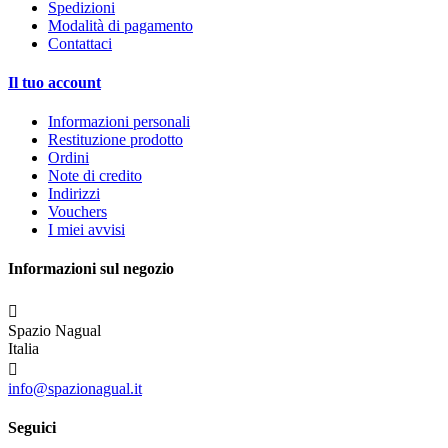
Spedizioni
Modalità di pagamento
Contattaci
Il tuo account
Informazioni personali
Restituzione prodotto
Ordini
Note di credito
Indirizzi
Vouchers
I miei avvisi
Informazioni sul negozio

Spazio Nagual
Italia

info@spazionagual.it
Seguici