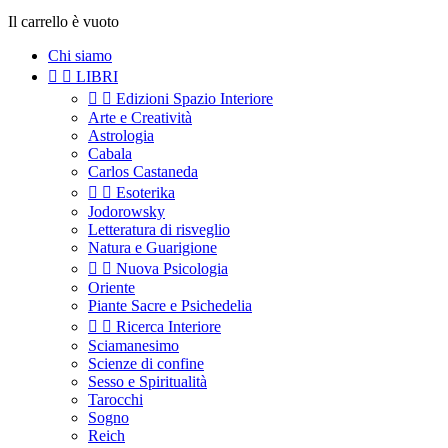
Il carrello è vuoto
Chi siamo


LIBRI


Edizioni Spazio Interiore
Arte e Creatività
Astrologia
Cabala
Carlos Castaneda


Esoterika
Jodorowsky
Letteratura di risveglio
Natura e Guarigione


Nuova Psicologia
Oriente
Piante Sacre e Psichedelia


Ricerca Interiore
Sciamanesimo
Scienze di confine
Sesso e Spiritualità
Tarocchi
Sogno
Reich