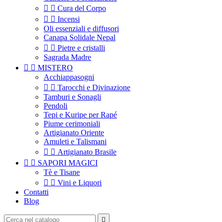


Cura del Corpo


Incensi
Oli essenziali e diffusori
Canapa Solidale Nepal


Pietre e cristalli
Sagrada Madre


MISTERO
Acchiappasogni


Tarocchi e Divinazione
Tamburi e Sonagli
Pendoli
Tepi e Kuripe per Rapé
Piume cerimoniali
Artigianato Oriente
Amuleti e Talismani


Artigianato Brasile


SAPORI MAGICI
Tè e Tisane


Vini e Liquori
Contatti
Blog
