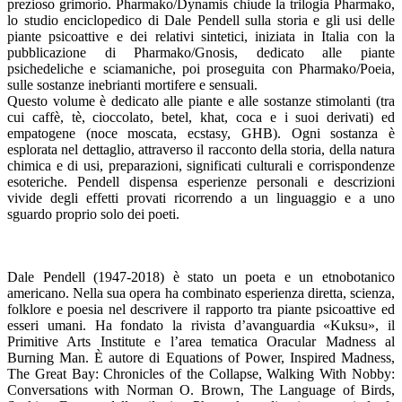
prezioso grimorio. Pharmako/Dynamis chiude la trilogia Pharmako,
lo studio enciclopedico di Dale Pendell sulla storia e gli usi delle
piante psicoattive e dei relativi sintetici, iniziata in Italia con la
pubblicazione di Pharmako/Gnosis, dedicato alle piante
psichedeliche e sciamaniche, poi proseguita con Pharmako/Poeia,
sulle sostanze inebrianti mortifere e sensuali.
Questo volume è dedicato alle piante e alle sostanze stimolanti (tra
cui caffè, tè, cioccolato, betel, khat, coca e i suoi derivati) ed
empatogene (noce moscata, ecstasy, GHB). Ogni sostanza è
esplorata nel dettaglio, attraverso il racconto della storia, della natura
chimica e di usi, preparazioni, significati culturali e corrispondenze
esoteriche. Pendell dispensa esperienze personali e descrizioni
vivide degli effetti provati ricorrendo a un linguaggio e a uno
sguardo proprio solo dei poeti.
Dale Pendell (1947-2018) è stato un poeta e un etnobotanico
americano. Nella sua opera ha combinato esperienza diretta, scienza,
folklore e poesia nel descrivere il rapporto tra piante psicoattive ed
esseri umani. Ha fondato la rivista d’avanguardia «Kuksu», il
Primitive Arts Institute e l’area tematica Oracular Madness al
Burning Man. È autore di Equations of Power, Inspired Madness,
The Great Bay: Chronicles of the Collapse, Walking With Nobby:
Conversations with Norman O. Brown, The Language of Birds,