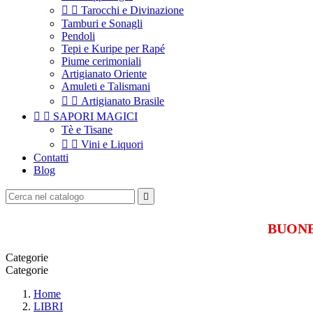


Tarocchi e Divinazione
Tamburi e Sonagli
Pendoli
Tepi e Kuripe per Rapé
Piume cerimoniali
Artigianato Oriente
Amuleti e Talismani


Artigianato Brasile


SAPORI MAGICI
Tè e Tisane


Vini e Liquori
Contatti
Blog

BUONE 
Categorie
Categorie
Home
LIBRI