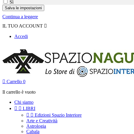
Sì
Continua a leggere
IL TUO ACCOUNT

Accedi

Carrello
0
Il carrello è vuoto
Chi siamo


LIBRI


Edizioni Spazio Interiore
Arte e Creatività
Astrologia
Cabala