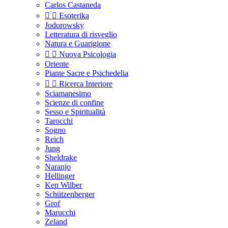
Carlos Castaneda


Esoterika
Jodorowsky
Letteratura di risveglio
Natura e Guarigione


Nuova Psicologia
Oriente
Piante Sacre e Psichedelia


Ricerca Interiore
Sciamanesimo
Scienze di confine
Sesso e Spiritualità
Tarocchi
Sogno
Reich
Jung
Sheldrake
Naranjo
Hellinger
Ken Wilber
Schützenberger
Grof
Marucchi
Zeland