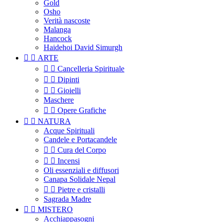
Gold
Osho
Verità nascoste
Malanga
Hancock
Haidehoi David Simurgh


ARTE


Cancelleria Spirituale


Dipinti


Gioielli
Maschere


Opere Grafiche


NATURA
Acque Spirituali
Candele e Portacandele


Cura del Corpo


Incensi
Oli essenziali e diffusori
Canapa Solidale Nepal


Pietre e cristalli
Sagrada Madre


MISTERO
Acchiappasogni