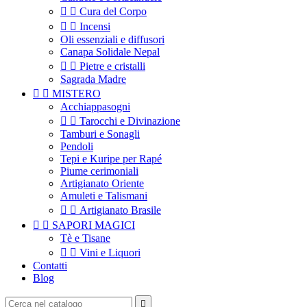


Cura del Corpo


Incensi
Oli essenziali e diffusori
Canapa Solidale Nepal


Pietre e cristalli
Sagrada Madre


MISTERO
Acchiappasogni


Tarocchi e Divinazione
Tamburi e Sonagli
Pendoli
Tepi e Kuripe per Rapé
Piume cerimoniali
Artigianato Oriente
Amuleti e Talismani


Artigianato Brasile


SAPORI MAGICI
Tè e Tisane


Vini e Liquori
Contatti
Blog
