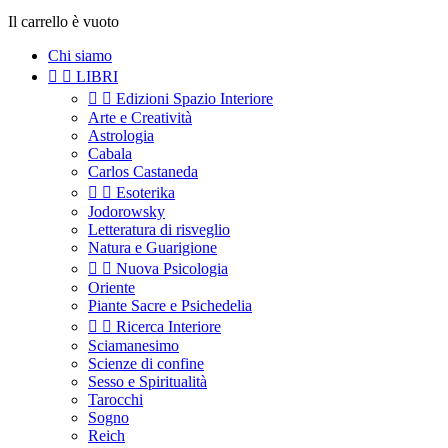
Il carrello è vuoto
Chi siamo


LIBRI


Edizioni Spazio Interiore
Arte e Creatività
Astrologia
Cabala
Carlos Castaneda


Esoterika
Jodorowsky
Letteratura di risveglio
Natura e Guarigione


Nuova Psicologia
Oriente
Piante Sacre e Psichedelia


Ricerca Interiore
Sciamanesimo
Scienze di confine
Sesso e Spiritualità
Tarocchi
Sogno
Reich