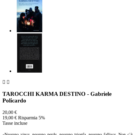


TAROCCHI KARMA DESTINO - Gabriele
Policardo
20,00 €
19,00 €
Risparmia 5%
Tasse incluse
«Nessuno vince, nessuno perde, nessuno trionfa, nessuno fallisce. Non c’è