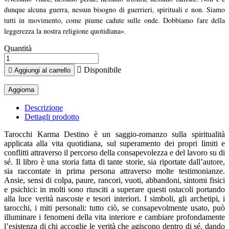
dunque alcuna guerra, nessun bisogno di guerrieri, spirituali e non. Siamo
tutti in movimento, come piume cadute sulle onde. Dobbiamo fare della
leggerezza la nostra religione quotidiana
».
Quantità

Disponibile

Aggiungi al carrello
Descrizione
Dettagli prodotto
Tarocchi Karma Destino è un saggio-romanzo sulla spiritualità
applicata alla vita quotidiana, sul superamento dei propri limiti e
conflitti attraverso il percorso della consapevolezza e del lavoro su di
sé. Il libro è una storia fatta di tante storie, sia riportate dall’autore,
sia raccontate in prima persona attraverso molte testimonianze.
Ansie, sensi di colpa, paure, rancori, vuoti, abbandoni, sintomi fisici
e psichici: in molti sono riusciti a superare questi ostacoli portando
alla luce verità nascoste e tesori interiori. I simboli, gli archetipi, i
tarocchi, i miti personali: tutto ciò, se consapevolmente usato, può
illuminare i fenomeni della vita interiore e cambiare profondamente
l’esistenza di chi accoglie le verità che agiscono dentro di sé, dando