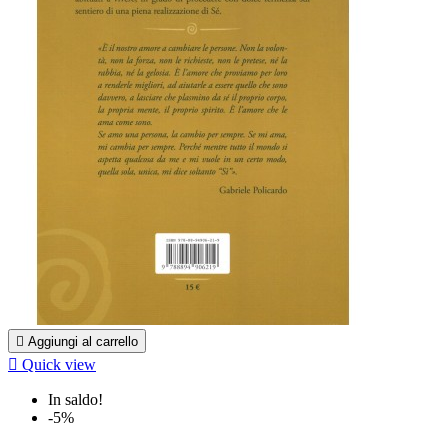

Aggiungi al carrello

Quick view
In saldo!
-5%