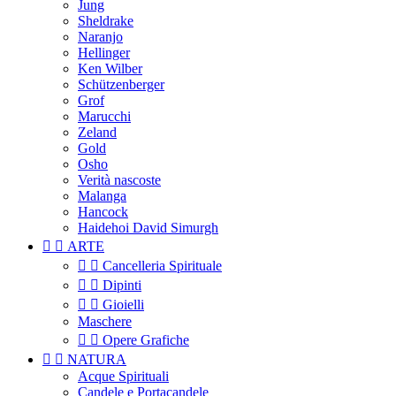
Jung
Sheldrake
Naranjo
Hellinger
Ken Wilber
Schützenberger
Grof
Marucchi
Zeland
Gold
Osho
Verità nascoste
Malanga
Hancock
Haidehoi David Simurgh


ARTE


Cancelleria Spirituale


Dipinti


Gioielli
Maschere


Opere Grafiche


NATURA
Acque Spirituali
Candele e Portacandele