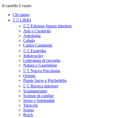
Il carrello è vuoto
Chi siamo


LIBRI


Edizioni Spazio Interiore
Arte e Creatività
Astrologia
Cabala
Carlos Castaneda


Esoterika
Jodorowsky
Letteratura di risveglio
Natura e Guarigione


Nuova Psicologia
Oriente
Piante Sacre e Psichedelia


Ricerca Interiore
Sciamanesimo
Scienze di confine
Sesso e Spiritualità
Tarocchi
Sogno
Reich