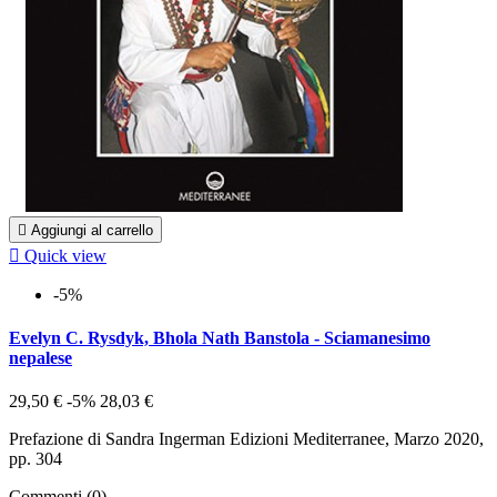

Aggiungi al carrello

Quick view
-5%
Evelyn C. Rysdyk, Bhola Nath Banstola - Sciamanesimo
nepalese
29,50 €
-5%
28,03 €
Prefazione di Sandra Ingerman Edizioni Mediterranee, Marzo 2020,
pp. 304
Commenti (0)