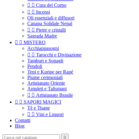


Cura del Corpo


Incensi
Oli essenziali e diffusori
Canapa Solidale Nepal


Pietre e cristalli
Sagrada Madre


MISTERO
Acchiappasogni


Tarocchi e Divinazione
Tamburi e Sonagli
Pendoli
Tepi e Kuripe per Rapé
Piume cerimoniali
Artigianato Oriente
Amuleti e Talismani


Artigianato Brasile


SAPORI MAGICI
Tè e Tisane


Vini e Liquori
Contatti
Blog
