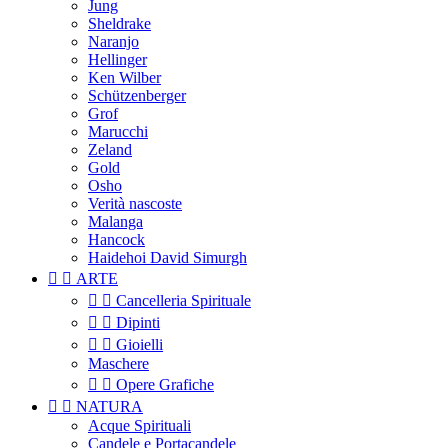
Jung
Sheldrake
Naranjo
Hellinger
Ken Wilber
Schützenberger
Grof
Marucchi
Zeland
Gold
Osho
Verità nascoste
Malanga
Hancock
Haidehoi David Simurgh


ARTE


Cancelleria Spirituale


Dipinti


Gioielli
Maschere


Opere Grafiche


NATURA
Acque Spirituali
Candele e Portacandele