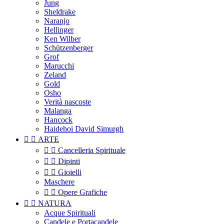
Jung
Sheldrake
Naranjo
Hellinger
Ken Wilber
Schützenberger
Grof
Marucchi
Zeland
Gold
Osho
Verità nascoste
Malanga
Hancock
Haidehoi David Simurgh


ARTE


Cancelleria Spirituale


Dipinti


Gioielli
Maschere


Opere Grafiche


NATURA
Acque Spirituali
Candele e Portacandele