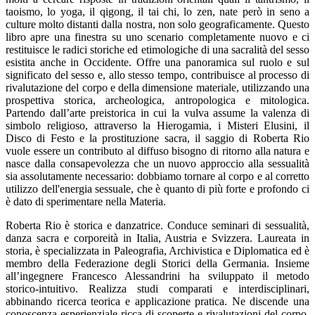
taoismo, lo yoga, il qigong, il tai chi, lo zen, nate però in seno a
culture molto distanti dalla nostra, non solo geograficamente. Questo
libro apre una finestra su uno scenario completamente nuovo e ci
restituisce le radici storiche ed etimologiche di una sacralità del sesso
esistita anche in Occidente. Offre una panoramica sul ruolo e sul
significato del sesso e, allo stesso tempo, contribuisce al processo di
rivalutazione del corpo e della dimensione materiale, utilizzando una
prospettiva storica, archeologica, antropologica e mitologica.
Partendo dall’arte preistorica in cui la vulva assume la valenza di
simbolo religioso, attraverso la Hierogamia, i Misteri Elusini, il
Disco di Festo e la prostituzione sacra, il saggio di Roberta Rio
vuole essere un contributo al diffuso bisogno di ritorno alla natura e
nasce dalla consapevolezza che un nuovo approccio alla sessualità
sia assolutamente necessario: dobbiamo tornare al corpo e al corretto
utilizzo dell'energia sessuale, che è quanto di più forte e profondo ci
è dato di sperimentare nella Materia.
Roberta Rio è storica e danzatrice. Conduce seminari di sessualità,
danza sacra e corporeità in Italia, Austria e Svizzera. Laureata in
storia, è specializzata in Paleografia, Archivistica e Diplomatica ed è
membro della Federazione degli Storici della Germania. Insieme
all’ingegnere Francesco Alessandrini ha sviluppato il metodo
storico-intuitivo. Realizza studi comparati e interdisciplinari,
abbinando ricerca teorica e applicazione pratica. Ne discende una
conoscenza esperienziale ricca di scoperte e rivalutazioni del corpo,