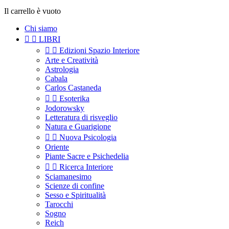
Il carrello è vuoto
Chi siamo


LIBRI


Edizioni Spazio Interiore
Arte e Creatività
Astrologia
Cabala
Carlos Castaneda


Esoterika
Jodorowsky
Letteratura di risveglio
Natura e Guarigione


Nuova Psicologia
Oriente
Piante Sacre e Psichedelia


Ricerca Interiore
Sciamanesimo
Scienze di confine
Sesso e Spiritualità
Tarocchi
Sogno
Reich