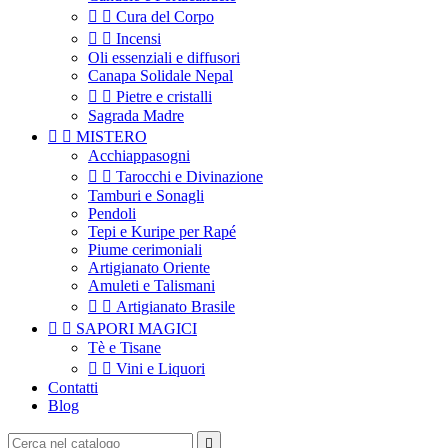


Cura del Corpo


Incensi
Oli essenziali e diffusori
Canapa Solidale Nepal


Pietre e cristalli
Sagrada Madre


MISTERO
Acchiappasogni


Tarocchi e Divinazione
Tamburi e Sonagli
Pendoli
Tepi e Kuripe per Rapé
Piume cerimoniali
Artigianato Oriente
Amuleti e Talismani


Artigianato Brasile


SAPORI MAGICI
Tè e Tisane


Vini e Liquori
Contatti
Blog
