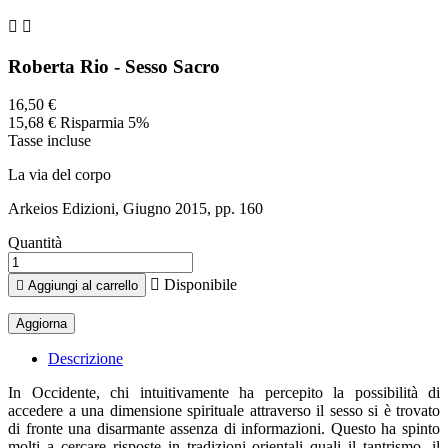


Roberta Rio - Sesso Sacro
16,50 €
15,68 €
Risparmia 5%
Tasse incluse
La via del corpo
Arkeios Edizioni, Giugno 2015, pp. 160
Quantità

Disponibile

Aggiungi al carrello
Descrizione
In Occidente, chi intuitivamente ha percepito la possibilità di
accedere a una dimensione spirituale attraverso il sesso si è trovato
di fronte una disarmante assenza di informazioni. Questo ha spinto
molti a cercare risposte in tradizioni orientali quali il tantrismo, il