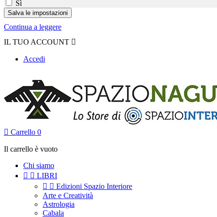
Sì
Continua a leggere
IL TUO ACCOUNT

Accedi

Carrello
0
Il carrello è vuoto
Chi siamo


LIBRI


Edizioni Spazio Interiore
Arte e Creatività
Astrologia
Cabala