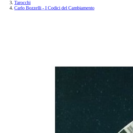
Tarocchi
Carlo Bozzelli - I Codici del Cambiamento