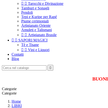


Tarocchi e Divinazione
Tamburi e Sonagli
Pendoli
Tepi e Kuripe per Rapé
Piume cerimoniali
Artigianato Oriente
Amuleti e Talismani


Artigianato Brasile


SAPORI MAGICI
Tè e Tisane


Vini e Liquori
Contatti
Blog

BUONE 
Categorie
Categorie
Home
LIBRI