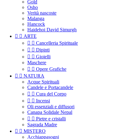
Gold
Osho
Verità nascoste
Malanga
Hancock
Haidehoi David Simurgh


ARTE


Cancelleria Spirituale


Dipinti


Gioielli
Maschere


Opere Grafiche


NATURA
Acque Spirituali
Candele e Portacandele


Cura del Corpo


Incensi
Oli essenziali e diffusori
Canapa Solidale Nepal


Pietre e cristalli
Sagrada Madre


MISTERO
Acchiappasogni