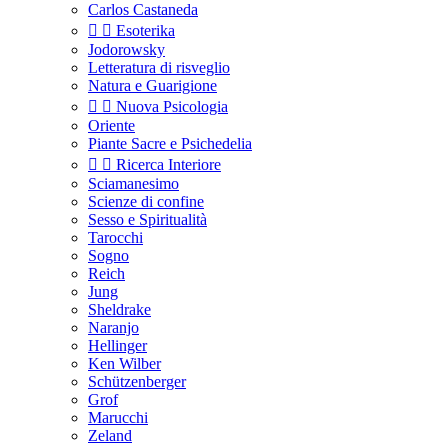
Carlos Castaneda


Esoterika
Jodorowsky
Letteratura di risveglio
Natura e Guarigione


Nuova Psicologia
Oriente
Piante Sacre e Psichedelia


Ricerca Interiore
Sciamanesimo
Scienze di confine
Sesso e Spiritualità
Tarocchi
Sogno
Reich
Jung
Sheldrake
Naranjo
Hellinger
Ken Wilber
Schützenberger
Grof
Marucchi
Zeland