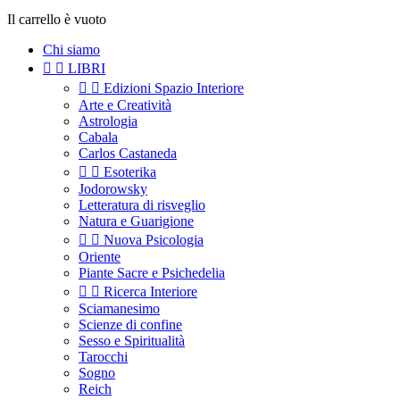
Il carrello è vuoto
Chi siamo


LIBRI


Edizioni Spazio Interiore
Arte e Creatività
Astrologia
Cabala
Carlos Castaneda


Esoterika
Jodorowsky
Letteratura di risveglio
Natura e Guarigione


Nuova Psicologia
Oriente
Piante Sacre e Psichedelia


Ricerca Interiore
Sciamanesimo
Scienze di confine
Sesso e Spiritualità
Tarocchi
Sogno
Reich