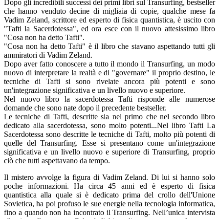
Dopo gli incredibili successi dei primi libri sul Transurfing, bestseller
che hanno venduto decine di migliaia di copie, qualche mese fa
Vadim Zeland, scrittore ed esperto di fisica quantistica, è uscito con
"Tafti la Sacerdotessa", ed ora esce con il nuovo attesissimo libro
"Cosa non ha detto Tafti".
"Cosa non ha detto Tafti" è il libro che stavano aspettando tutti gli
ammiratori di Vadim Zeland.
Dopo aver fatto conoscere a tutto il mondo il Transurfing, un modo
nuovo di interpretare la realtà e di "governare" il proprio destino, le
tecniche di Tafti si sono rivelate ancora più potenti e sono
un'integrazione significativa e un livello nuovo e superiore.
Nel nuovo libro la sacerdotessa Tafti risponde alle numerose
domande che sono nate dopo il precedente bestseller.
Le tecniche di Tafti, descritte sia nel primo che nel secondo libro
dedicato alla sacerdotessa, sono molto potenti...Nel libro Tafti La
Sacerdotessa sono descritte le tecniche di Tafti, molto più potenti di
quelle del Transurfing. Esse si presentano come un'integrazione
significativa e un livello nuovo e superiore di Transurfing, proprio
ciò che tutti aspettavano da tempo.
Il mistero avvolge la figura di Vadim Zeland. Di lui si hanno solo
poche informazioni. Ha circa 45 anni ed è esperto di fisica
quantistica alla quale si è dedicato prima del crollo dell'Unione
Sovietica, ha poi profuso le sue energie nella tecnologia informatica,
fino a quando non ha incontrato il Transurfing. Nell’unica intervista