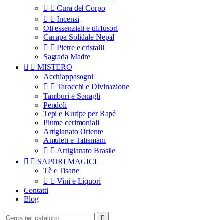


Cura del Corpo


Incensi
Oli essenziali e diffusori
Canapa Solidale Nepal


Pietre e cristalli
Sagrada Madre


MISTERO
Acchiappasogni


Tarocchi e Divinazione
Tamburi e Sonagli
Pendoli
Tepi e Kuripe per Rapé
Piume cerimoniali
Artigianato Oriente
Amuleti e Talismani


Artigianato Brasile


SAPORI MAGICI
Tè e Tisane


Vini e Liquori
Contatti
Blog
