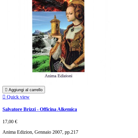

Aggiungi al carrello

Quick view
Salvatore Brizzi - Officina Alkemica
17,00 €
Anima Edizion, Gennaio 2007, pp.217