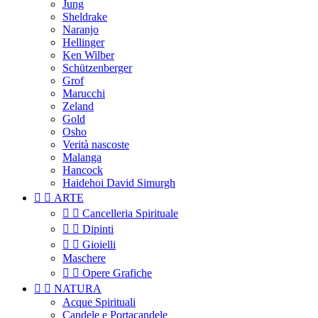
Jung
Sheldrake
Naranjo
Hellinger
Ken Wilber
Schützenberger
Grof
Marucchi
Zeland
Gold
Osho
Verità nascoste
Malanga
Hancock
Haidehoi David Simurgh


ARTE


Cancelleria Spirituale


Dipinti


Gioielli
Maschere


Opere Grafiche


NATURA
Acque Spirituali
Candele e Portacandele