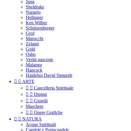
Jung
Sheldrake
Naranjo
Hellinger
Ken Wilber
Schützenberger
Grof
Marucchi
Zeland
Gold
Osho
Verità nascoste
Malanga
Hancock
Haidehoi David Simurgh


ARTE


Cancelleria Spirituale


Dipinti


Gioielli
Maschere


Opere Grafiche


NATURA
Acque Spirituali
Candele e Portacandele