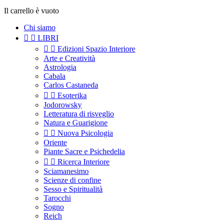
Il carrello è vuoto
Chi siamo


LIBRI


Edizioni Spazio Interiore
Arte e Creatività
Astrologia
Cabala
Carlos Castaneda


Esoterika
Jodorowsky
Letteratura di risveglio
Natura e Guarigione


Nuova Psicologia
Oriente
Piante Sacre e Psichedelia


Ricerca Interiore
Sciamanesimo
Scienze di confine
Sesso e Spiritualità
Tarocchi
Sogno
Reich