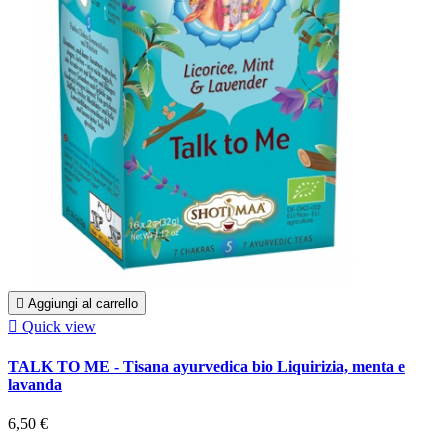

Aggiungi al carrello

Quick view
TALK TO ME - Tisana ayurvedica bio Liquirizia, menta e
lavanda
6,50 €