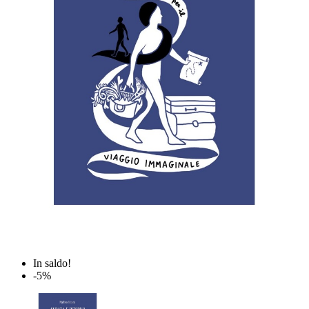
In saldo!
-5%