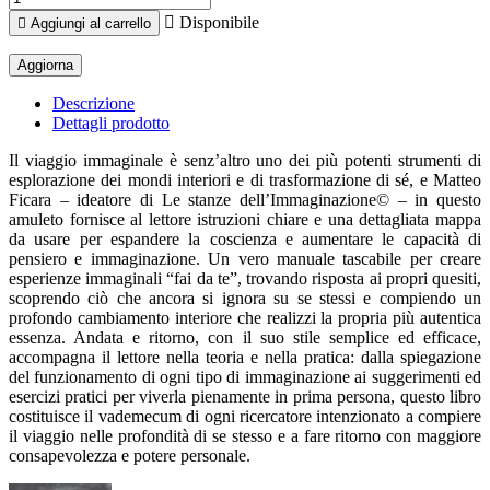

Disponibile

Aggiungi al carrello
Descrizione
Dettagli prodotto
Il viaggio immaginale è senz’altro uno dei più potenti strumenti di
esplorazione dei mondi interiori e di trasformazione di sé, e Matteo
Ficara – ideatore di Le stanze dell’Immaginazione© – in questo
amuleto fornisce al lettore istruzioni chiare e una dettagliata mappa
da usare per espandere la coscienza e aumentare le capacità di
pensiero e immaginazione. Un vero manuale tascabile per creare
esperienze immaginali “fai da te”, trovando risposta ai propri quesiti,
scoprendo ciò che ancora si ignora su se stessi e compiendo un
profondo cambiamento interiore che realizzi la propria più autentica
essenza. Andata e ritorno, con il suo stile semplice ed efficace,
accompagna il lettore nella teoria e nella pratica: dalla spiegazione
del funzionamento di ogni tipo di immaginazione ai suggerimenti ed
esercizi pratici per viverla pienamente in prima persona, questo libro
costituisce il vademecum di ogni ricercatore intenzionato a compiere
il viaggio nelle profondità di se stesso e a fare ritorno con maggiore
consapevolezza e potere personale.