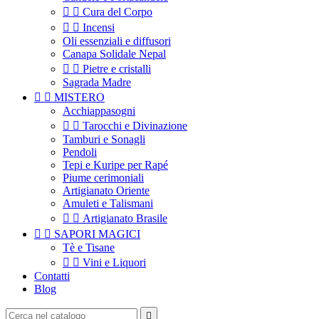


Cura del Corpo


Incensi
Oli essenziali e diffusori
Canapa Solidale Nepal


Pietre e cristalli
Sagrada Madre


MISTERO
Acchiappasogni


Tarocchi e Divinazione
Tamburi e Sonagli
Pendoli
Tepi e Kuripe per Rapé
Piume cerimoniali
Artigianato Oriente
Amuleti e Talismani


Artigianato Brasile


SAPORI MAGICI
Tè e Tisane


Vini e Liquori
Contatti
Blog
