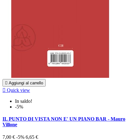

Aggiungi al carrello

Quick view
In saldo!
-5%
IL PUNTO DI VISTA NON E' UN PIANO BAR - Mauro
Villone
7,00 €
-5%
6,65 €