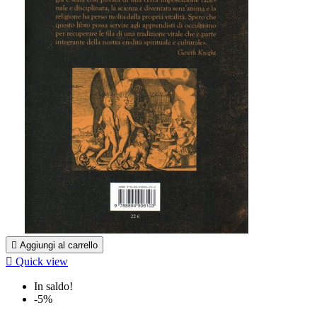

Aggiungi al carrello

Quick view
In saldo!
-5%