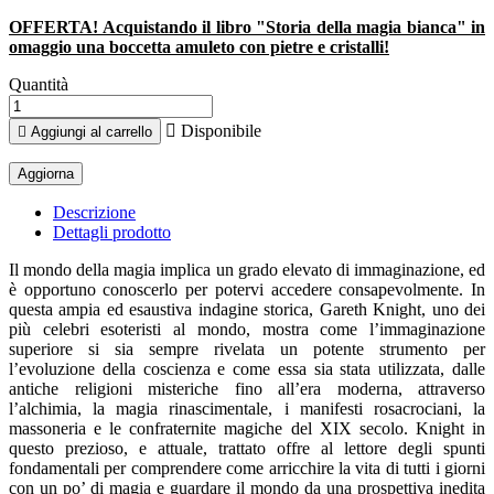
OFFERTA! Acquistando il libro "Storia della magia bianca" in
omaggio una boccetta amuleto con pietre e cristalli!
Quantità

Disponibile

Aggiungi al carrello
Descrizione
Dettagli prodotto
Il mondo della magia implica un grado elevato di immaginazione, ed
è opportuno conoscerlo per potervi accedere consapevolmente. In
questa ampia ed esaustiva indagine storica, Gareth Knight, uno dei
più celebri esoteristi al mondo, mostra come l’immaginazione
superiore si sia sempre rivelata un potente strumento per
l’evoluzione della coscienza e come essa sia stata utilizzata, dalle
antiche religioni misteriche fino all’era moderna, attraverso
l’alchimia, la magia rinascimentale, i manifesti rosacrociani, la
massoneria e le confraternite magiche del XIX secolo. Knight in
questo prezioso, e attuale, trattato offre al lettore degli spunti
fondamentali per comprendere come arricchire la vita di tutti i giorni
con un po’ di magia e guardare il mondo da una prospettiva inedita