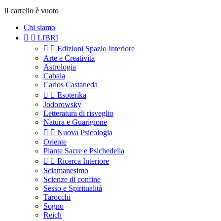
Il carrello è vuoto
Chi siamo


LIBRI


Edizioni Spazio Interiore
Arte e Creatività
Astrologia
Cabala
Carlos Castaneda


Esoterika
Jodorowsky
Letteratura di risveglio
Natura e Guarigione


Nuova Psicologia
Oriente
Piante Sacre e Psichedelia


Ricerca Interiore
Sciamanesimo
Scienze di confine
Sesso e Spiritualità
Tarocchi
Sogno
Reich