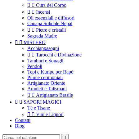


Cura del Corpo


Incensi
Oli essenziali e diffusori
Canapa Solidale Nepal


Pietre e cristalli
Sagrada Madre


MISTERO
Acchiappasogni


Tarocchi e Divinazione
Tamburi e Sonagli
Pendoli
Tepi e Kuripe per Rapé
Piume cerimoniali
Artigianato Oriente
Amuleti e Talismani


Artigianato Brasile


SAPORI MAGICI
Tè e Tisane


Vini e Liquori
Contatti
Blog
