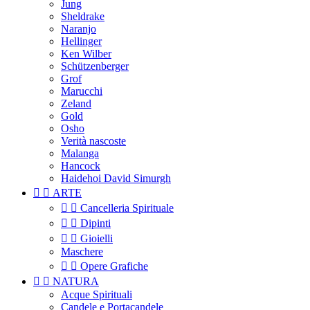
Jung
Sheldrake
Naranjo
Hellinger
Ken Wilber
Schützenberger
Grof
Marucchi
Zeland
Gold
Osho
Verità nascoste
Malanga
Hancock
Haidehoi David Simurgh


ARTE


Cancelleria Spirituale


Dipinti


Gioielli
Maschere


Opere Grafiche


NATURA
Acque Spirituali
Candele e Portacandele