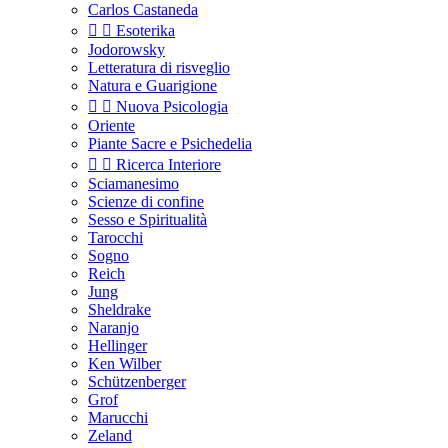
Carlos Castaneda


Esoterika
Jodorowsky
Letteratura di risveglio
Natura e Guarigione


Nuova Psicologia
Oriente
Piante Sacre e Psichedelia


Ricerca Interiore
Sciamanesimo
Scienze di confine
Sesso e Spiritualità
Tarocchi
Sogno
Reich
Jung
Sheldrake
Naranjo
Hellinger
Ken Wilber
Schützenberger
Grof
Marucchi
Zeland