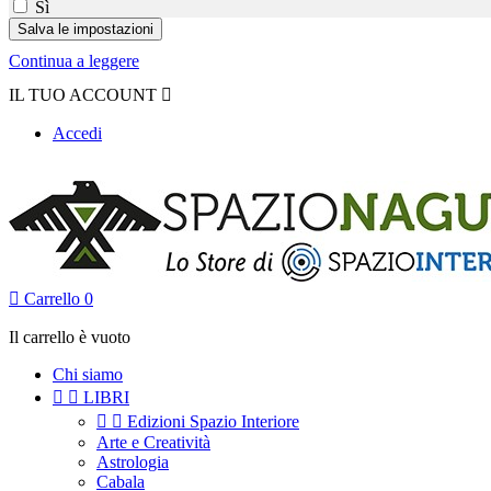
Sì
Continua a leggere
IL TUO ACCOUNT

Accedi

Carrello
0
Il carrello è vuoto
Chi siamo


LIBRI


Edizioni Spazio Interiore
Arte e Creatività
Astrologia
Cabala