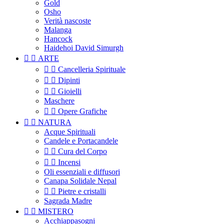
Gold
Osho
Verità nascoste
Malanga
Hancock
Haidehoi David Simurgh


ARTE


Cancelleria Spirituale


Dipinti


Gioielli
Maschere


Opere Grafiche


NATURA
Acque Spirituali
Candele e Portacandele


Cura del Corpo


Incensi
Oli essenziali e diffusori
Canapa Solidale Nepal


Pietre e cristalli
Sagrada Madre


MISTERO
Acchiappasogni