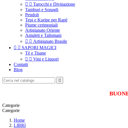


Tarocchi e Divinazione
Tamburi e Sonagli
Pendoli
Tepi e Kuripe per Rapé
Piume cerimoniali
Artigianato Oriente
Amuleti e Talismani


Artigianato Brasile


SAPORI MAGICI
Tè e Tisane


Vini e Liquori
Contatti
Blog

BUONE 
Categorie
Categorie
Home
LIBRI