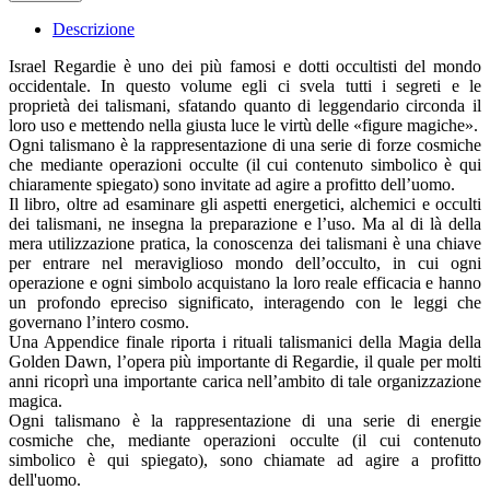
Descrizione
Israel Regardie è uno dei più famosi e dotti occultisti del mondo
occidentale. In questo volume egli ci svela tutti i segreti e le
proprietà dei talismani, sfatando quanto di leggendario circonda il
loro uso e mettendo nella giusta luce le virtù delle «figure magiche».
Ogni talismano è la rappresentazione di una serie di forze cosmiche
che mediante operazioni occulte (il cui contenuto simbolico è qui
chiaramente spiegato) sono invitate ad agire a profitto dell’uomo.
Il libro, oltre ad esaminare gli aspetti energetici, alchemici e occulti
dei talismani, ne insegna la preparazione e l’uso. Ma al di là della
mera utilizzazione pratica, la conoscenza dei talismani è una chiave
per entrare nel meraviglioso mondo dell’occulto, in cui ogni
operazione e ogni simbolo acquistano la loro reale efficacia e hanno
un profondo epreciso significato, interagendo con le leggi che
governano l’intero cosmo.
Una Appendice finale riporta i rituali talismanici della Magia della
Golden Dawn, l’opera più importante di Regardie, il quale per molti
anni ricoprì una importante carica nell’ambito di tale organizzazione
magica.
Ogni talismano è la rappresentazione di una serie di energie
cosmiche che, mediante operazioni occulte (il cui contenuto
simbolico è qui spiegato), sono chiamate ad agire a profitto
dell'uomo.