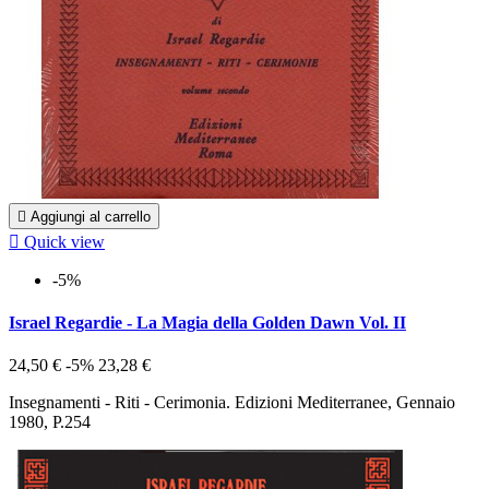

Aggiungi al carrello

Quick view
-5%
Israel Regardie - La Magia della Golden Dawn Vol. II
24,50 €
-5%
23,28 €
Insegnamenti - Riti - Cerimonia. Edizioni Mediterranee, Gennaio
1980, P.254