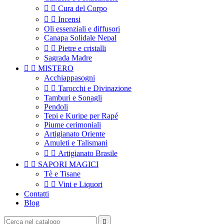


Cura del Corpo


Incensi
Oli essenziali e diffusori
Canapa Solidale Nepal


Pietre e cristalli
Sagrada Madre


MISTERO
Acchiappasogni


Tarocchi e Divinazione
Tamburi e Sonagli
Pendoli
Tepi e Kuripe per Rapé
Piume cerimoniali
Artigianato Oriente
Amuleti e Talismani


Artigianato Brasile


SAPORI MAGICI
Tè e Tisane


Vini e Liquori
Contatti
Blog
