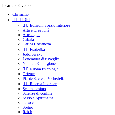
Il carrello è vuoto
Chi siamo


LIBRI


Edizioni Spazio Interiore
Arte e Creatività
Astrologia
Cabala
Carlos Castaneda


Esoterika
Jodorowsky
Letteratura di risveglio
Natura e Guarigione


Nuova Psicologia
Oriente
Piante Sacre e Psichedelia


Ricerca Interiore
Sciamanesimo
Scienze di confine
Sesso e Spiritualità
Tarocchi
Sogno
Reich