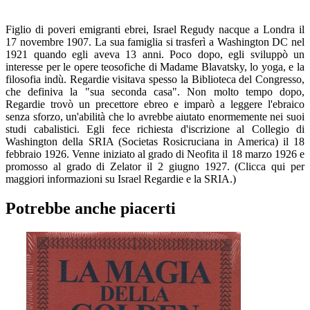
Figlio di poveri emigranti ebrei, Israel Regudy nacque a Londra il
17 novembre 1907. La sua famiglia si trasferì a Washington DC nel
1921 quando egli aveva 13 anni. Poco dopo, egli sviluppò un
interesse per le opere teosofiche di Madame Blavatsky, lo yoga, e la
filosofia indù. Regardie visitava spesso la Biblioteca del Congresso,
che definiva la "sua seconda casa". Non molto tempo dopo,
Regardie trovò un precettore ebreo e imparò a leggere l'ebraico
senza sforzo, un'abilità che lo avrebbe aiutato enormemente nei suoi
studi cabalistici. Egli fece richiesta d'iscrizione al Collegio di
Washington della SRIA (Societas Rosicruciana in America) il 18
febbraio 1926. Venne iniziato al grado di Neofita il 18 marzo 1926 e
promosso al grado di Zelator il 2 giugno 1927. (Clicca qui per
maggiori informazioni su Israel Regardie e la SRIA.)
Potrebbe anche piacerti