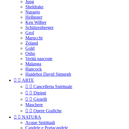
Jung
Sheldrake
Naranjo
Hellinger
Ken Wilber
Schützenberger
Grof
Marucchi
Zeland
Gold
Osho
Verità nascoste
Malanga
Hancock
Haidehoi David Simurgh


ARTE


Cancelleria Spirituale


Dipinti


Gioielli
Maschere


Opere Grafiche


NATURA
Acque Spirituali
Candele e Portacandele