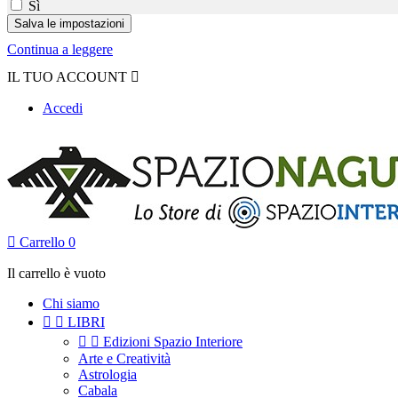
Sì
Continua a leggere
IL TUO ACCOUNT

Accedi

Carrello
0
Il carrello è vuoto
Chi siamo


LIBRI


Edizioni Spazio Interiore
Arte e Creatività
Astrologia
Cabala