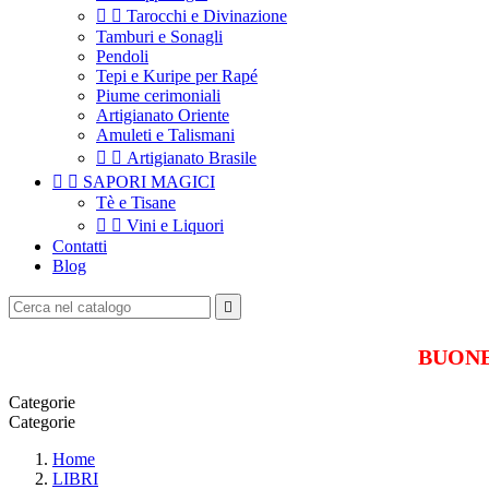


Tarocchi e Divinazione
Tamburi e Sonagli
Pendoli
Tepi e Kuripe per Rapé
Piume cerimoniali
Artigianato Oriente
Amuleti e Talismani


Artigianato Brasile


SAPORI MAGICI
Tè e Tisane


Vini e Liquori
Contatti
Blog

BUONE 
Categorie
Categorie
Home
LIBRI