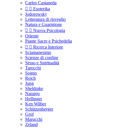
Carlos Castaneda


Esoterika
Jodorowsky
Letteratura di risveglio
Natura e Guarigione


Nuova Psicologia
Oriente
Piante Sacre e Psichedelia


Ricerca Interiore
Sciamanesimo
Scienze di confine
Sesso e Spiritualità
Tarocchi
Sogno
Reich
Jung
Sheldrake
Naranjo
Hellinger
Ken Wilber
Schützenberger
Grof
Marucchi
Zeland