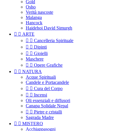
Gold
Osho
Verità nascoste
Malanga
Hancock
Haidehoi David Simurgh


ARTE


Cancelleria Spirituale


Dipinti


Gioielli
Maschere


Opere Grafiche


NATURA
Acque Spirituali
Candele e Portacandele


Cura del Corpo


Incensi
Oli essenziali e diffusori
Canapa Solidale Nepal


Pietre e cristalli
Sagrada Madre


MISTERO
Acchiappasogni