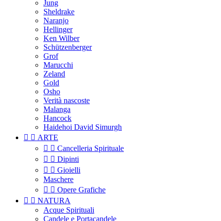
Jung
Sheldrake
Naranjo
Hellinger
Ken Wilber
Schützenberger
Grof
Marucchi
Zeland
Gold
Osho
Verità nascoste
Malanga
Hancock
Haidehoi David Simurgh


ARTE


Cancelleria Spirituale


Dipinti


Gioielli
Maschere


Opere Grafiche


NATURA
Acque Spirituali
Candele e Portacandele