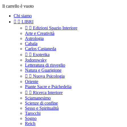
Il carrello è vuoto
Chi siamo


LIBRI


Edizioni Spazio Interiore
Arte e Creatività
Astrologia
Cabala
Carlos Castaneda


Esoterika
Jodorowsky
Letteratura di risveglio
Natura e Guarigione


Nuova Psicologia
Oriente
Piante Sacre e Psichedelia


Ricerca Interiore
Sciamanesimo
Scienze di confine
Sesso e Spiritualità
Tarocchi
Sogno
Reich