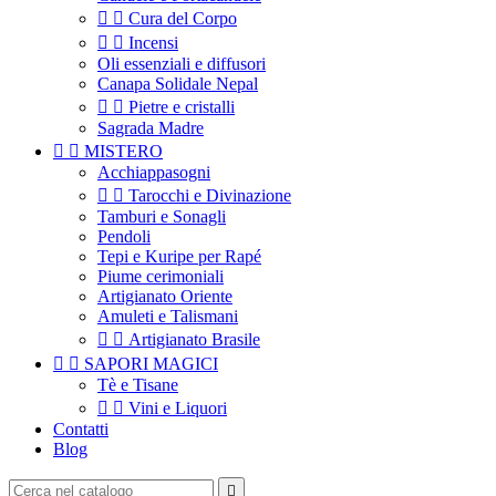


Cura del Corpo


Incensi
Oli essenziali e diffusori
Canapa Solidale Nepal


Pietre e cristalli
Sagrada Madre


MISTERO
Acchiappasogni


Tarocchi e Divinazione
Tamburi e Sonagli
Pendoli
Tepi e Kuripe per Rapé
Piume cerimoniali
Artigianato Oriente
Amuleti e Talismani


Artigianato Brasile


SAPORI MAGICI
Tè e Tisane


Vini e Liquori
Contatti
Blog
