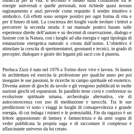
minaccia per la vita. Il secondo è basato sulla comunione tra le
energie universali e quelle personali, non richiede quasi nessun
ragionamento e anzi prevede come requisito il sentire intuitivo e
simbolico. Gli effetti sono sempre positivi per ogni forma di vita e
per il futuro di tutti. La coscienza dei luoghi vuole invitare i lettori a
percorrere la seconda strada: è un manuale pratico basato sulle
esperienze dirette dell’autore e su decenni di osservazione, dialogo e
fusione con la Natura, con i luoghi ad alta energia e ogni tipologia di
emanazione energetica naturale o creata dall’uomo. L’obiettivo è
stimolare la crescita di sperimentatori, geomanti e tecnici, in grado di
percepire, dialogare e gioire dei legami più sacri con il pianeta.
Pierluca Zizzi è nato nel 1970 a Torino dove vive e lavora. Si laurea
in architettura ed esercita la professione per qualche anno per poi
inseguire le sue passioni, le ricerche in campo spirituale ed esoterico.
Diventa autore di giochi da tavolo e gli vengono pubblicati in molte
nazioni giochi ed espansioni. In parallelo tiene corsi e conferenze su
evoluzione spirituale umana, archeologia alternativa, vie di
autoconoscenza con uso di meditazione e tarocchi. Tra le sue
predilezioni vi sono i viaggi in luoghi di consapevolezza e grande
energia, di cui indaga i misteri e le potenzialità. Fin da ragazzo è un
lettore appassionato di fantasy e fantascienza e da anni sogna di
veder pubblicata la propria saga e di raccontare il complesso e
affascinante universo da lui creato.