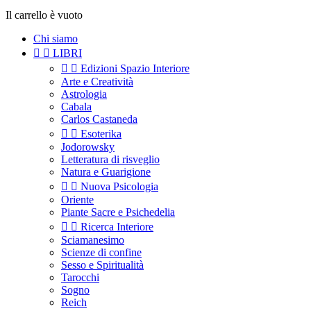
Il carrello è vuoto
Chi siamo


LIBRI


Edizioni Spazio Interiore
Arte e Creatività
Astrologia
Cabala
Carlos Castaneda


Esoterika
Jodorowsky
Letteratura di risveglio
Natura e Guarigione


Nuova Psicologia
Oriente
Piante Sacre e Psichedelia


Ricerca Interiore
Sciamanesimo
Scienze di confine
Sesso e Spiritualità
Tarocchi
Sogno
Reich