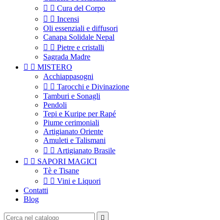


Cura del Corpo


Incensi
Oli essenziali e diffusori
Canapa Solidale Nepal


Pietre e cristalli
Sagrada Madre


MISTERO
Acchiappasogni


Tarocchi e Divinazione
Tamburi e Sonagli
Pendoli
Tepi e Kuripe per Rapé
Piume cerimoniali
Artigianato Oriente
Amuleti e Talismani


Artigianato Brasile


SAPORI MAGICI
Tè e Tisane


Vini e Liquori
Contatti
Blog
