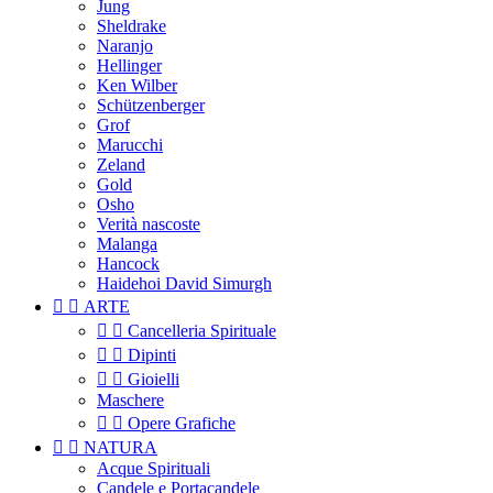
Jung
Sheldrake
Naranjo
Hellinger
Ken Wilber
Schützenberger
Grof
Marucchi
Zeland
Gold
Osho
Verità nascoste
Malanga
Hancock
Haidehoi David Simurgh


ARTE


Cancelleria Spirituale


Dipinti


Gioielli
Maschere


Opere Grafiche


NATURA
Acque Spirituali
Candele e Portacandele