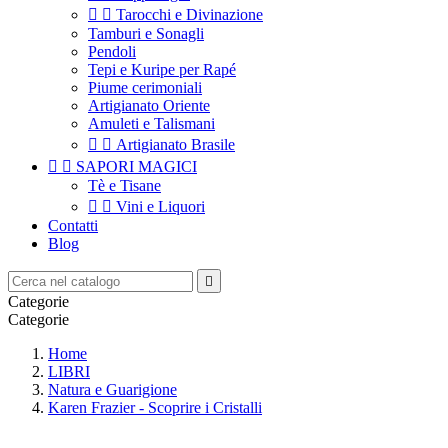


Tarocchi e Divinazione
Tamburi e Sonagli
Pendoli
Tepi e Kuripe per Rapé
Piume cerimoniali
Artigianato Oriente
Amuleti e Talismani


Artigianato Brasile


SAPORI MAGICI
Tè e Tisane


Vini e Liquori
Contatti
Blog

Categorie
Categorie
Home
LIBRI
Natura e Guarigione
Karen Frazier - Scoprire i Cristalli