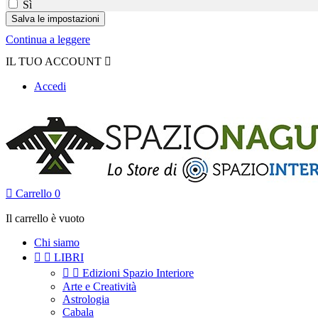
Sì
Continua a leggere
IL TUO ACCOUNT

Accedi

Carrello
0
Il carrello è vuoto
Chi siamo


LIBRI


Edizioni Spazio Interiore
Arte e Creatività
Astrologia
Cabala