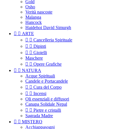
Gold
Osho
Verità nascoste
Malanga
Hancock
Haidehoi David Simurgh


ARTE


Cancelleria Spirituale


Dipinti


Gioielli
Maschere


Opere Grafiche


NATURA
Acque Spirituali
Candele e Portacandele


Cura del Corpo


Incensi
Oli essenziali e diffusori
Canapa Solidale Nepal


Pietre e cristalli
Sagrada Madre


MISTERO
Acchiappasogni