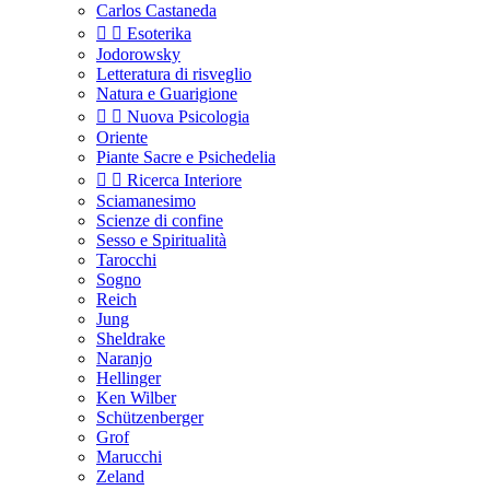
Carlos Castaneda


Esoterika
Jodorowsky
Letteratura di risveglio
Natura e Guarigione


Nuova Psicologia
Oriente
Piante Sacre e Psichedelia


Ricerca Interiore
Sciamanesimo
Scienze di confine
Sesso e Spiritualità
Tarocchi
Sogno
Reich
Jung
Sheldrake
Naranjo
Hellinger
Ken Wilber
Schützenberger
Grof
Marucchi
Zeland