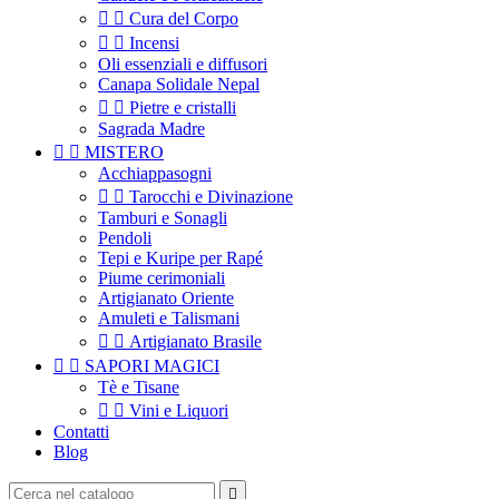


Cura del Corpo


Incensi
Oli essenziali e diffusori
Canapa Solidale Nepal


Pietre e cristalli
Sagrada Madre


MISTERO
Acchiappasogni


Tarocchi e Divinazione
Tamburi e Sonagli
Pendoli
Tepi e Kuripe per Rapé
Piume cerimoniali
Artigianato Oriente
Amuleti e Talismani


Artigianato Brasile


SAPORI MAGICI
Tè e Tisane


Vini e Liquori
Contatti
Blog
