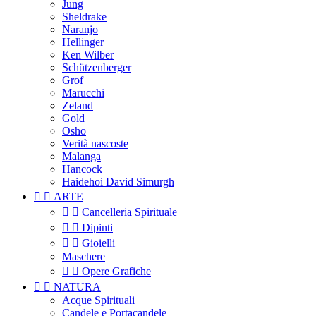
Jung
Sheldrake
Naranjo
Hellinger
Ken Wilber
Schützenberger
Grof
Marucchi
Zeland
Gold
Osho
Verità nascoste
Malanga
Hancock
Haidehoi David Simurgh


ARTE


Cancelleria Spirituale


Dipinti


Gioielli
Maschere


Opere Grafiche


NATURA
Acque Spirituali
Candele e Portacandele