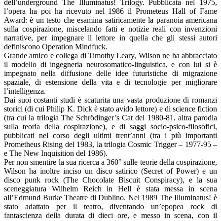
dell’underground The Illuminatus! Trilogy. Pubblicata nel 1975,
l’opera ha poi ha ricevuto nel 1986 il Prometeus Hall of Fame
Award: è un testo che esamina satiricamente la paranoia americana
sulla cospirazione, miscelando fatti e notizie reali con invenzioni
narrative, per impegnare il lettore in quella che gli stessi autori
definiscono Operation Mindfuck.
Grande amico e collega di Timothy Leary, Wilson ne ha abbracciato
il modello di ingegneria neurosomatico-linguistica, e con lui si è
impegnato nella diffusione delle idee futuristiche di migrazione
spaziale, di estensione della vita e di tecnologie per migliorare
l’intelligenza.
Dai suoi costanti studi è scaturita una vasta produzione di romanzi
storici (di cui Philip K. Dick è stato avido lettore) e di science fiction
(tra cui la trilogia The Schrödinger’s Cat del 1980-81, altra parodia
sulla teoria della cospirazione), e di saggi socio-psico-filosofici,
pubblicati nel corso degli ultimi trent’anni (tra i più importanti
Prometheus Rising del 1983, la trilogia Cosmic Trigger – 1977-95 –
e The New Inquisition del 1986).
Per non smentire la sua ricerca a 360° sulle teorie della cospirazione,
Wilson ha inoltre inciso un disco satirico (Secret of Power) e un
disco punk rock (The Chocolate Biscuit Conspiracy), e la sua
sceneggiatura Wilhelm Reich in Hell è stata messa in scena
all’Edmund Burke Theatre di Dublino. Nel 1989 The Illuminatus! è
stato adattato per il teatro, diventando un’epopea rock di
fantascienza della durata di dieci ore, e messo in scena, con il