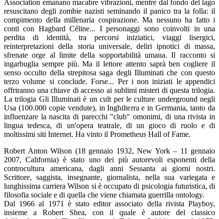
Association emanano macabre vibrazioni, mentre dal fondo del lago
resuscitano degli zombie nazisti seminando il panico tra la folla: il
compimento della millenaria cospirazione. Ma nessuno ha fatto i
conti con Hagbard Céline... I personaggi sono coinvolti in una
perdita di identità, tra percorsi iniziatici, viaggi lisergici,
reinterpretazioni della storia universale, deliri ipnotici di massa,
sfrenate orge al limite della sopportabilità umana. Il racconto si
ingarbuglia sempre più. Ma il lettore attento saprà ben cogliere il
senso occulto della strepitosa saga degli Illuminati che con questo
terzo volume si conclude. Forse... Per i non iniziati le appendici
offriranno una chiave di accesso ai sublimi misteri di questa trilogia.
La trilogia Gli Illuminati è un cult per le culture underground negli
Usa (100.000 copie vendute), in Inghilterra e in Germania, tanto da
influenzare la nascita di parecchi "club" omonimi, di una rivista in
lingua tedesca, di un'opera teatrale, di un gioco di ruolo e di
moltissimi siti Internet. Ha vinto il Prometheus Hall of Fame.
Robert Anton Wilson (18 gennaio 1932, New York – 11 gennaio
2007, California) è stato uno dei più autorevoli esponenti della
controcultura americana, dagli anni Sessanta ai giorni nostri.
Scrittore, saggista, insegnante, giornalista, nella sua variegata e
lunghissima carriera Wilson si è occupato di psicologia futuristica, di
filosofia sociale e di quella che viene chiamata guerrilla ontology.
Dal 1966 al 1971 è stato editor associato della rivista Playboy,
insieme a Robert Shea, con il quale è autore del classico