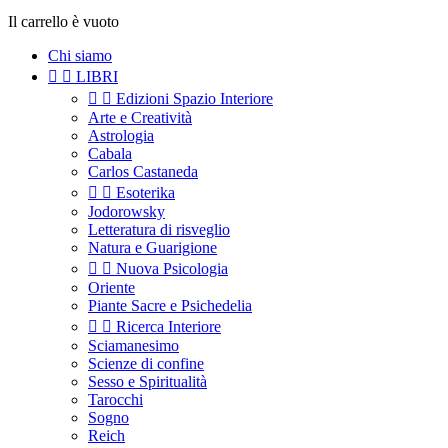
Il carrello è vuoto
Chi siamo


LIBRI


Edizioni Spazio Interiore
Arte e Creatività
Astrologia
Cabala
Carlos Castaneda


Esoterika
Jodorowsky
Letteratura di risveglio
Natura e Guarigione


Nuova Psicologia
Oriente
Piante Sacre e Psichedelia


Ricerca Interiore
Sciamanesimo
Scienze di confine
Sesso e Spiritualità
Tarocchi
Sogno
Reich