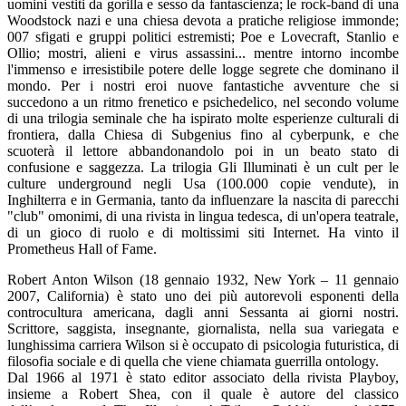
uomini vestiti da gorilla e sesso da fantascienza; le rock-band di una
Woodstock nazi e una chiesa devota a pratiche religiose immonde;
007 sfigati e gruppi politici estremisti; Poe e Lovecraft, Stanlio e
Ollio; mostri, alieni e virus assassini... mentre intorno incombe
l'immenso e irresistibile potere delle logge segrete che dominano il
mondo. Per i nostri eroi nuove fantastiche avventure che si
succedono a un ritmo frenetico e psichedelico, nel secondo volume
di una trilogia seminale che ha ispirato molte esperienze culturali di
frontiera, dalla Chiesa di Subgenius fino al cyberpunk, e che
scuoterà il lettore abbandonandolo poi in un beato stato di
confusione e saggezza. La trilogia Gli Illuminati è un cult per le
culture underground negli Usa (100.000 copie vendute), in
Inghilterra e in Germania, tanto da influenzare la nascita di parecchi
"club" omonimi, di una rivista in lingua tedesca, di un'opera teatrale,
di un gioco di ruolo e di moltissimi siti Internet. Ha vinto il
Prometheus Hall of Fame.
Robert Anton Wilson (18 gennaio 1932, New York – 11 gennaio
2007, California) è stato uno dei più autorevoli esponenti della
controcultura americana, dagli anni Sessanta ai giorni nostri.
Scrittore, saggista, insegnante, giornalista, nella sua variegata e
lunghissima carriera Wilson si è occupato di psicologia futuristica, di
filosofia sociale e di quella che viene chiamata guerrilla ontology.
Dal 1966 al 1971 è stato editor associato della rivista Playboy,
insieme a Robert Shea, con il quale è autore del classico