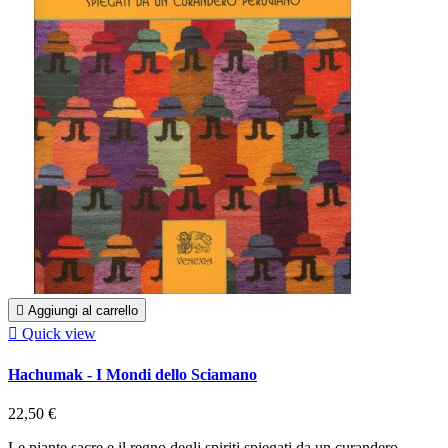

Aggiungi al carrello

Quick view
Hachumak - I Mondi dello Sciamano
22,50 €
Le piante sacre e il regno degli spiriti spiegati da un curandero