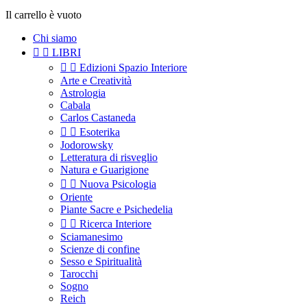
Il carrello è vuoto
Chi siamo


LIBRI


Edizioni Spazio Interiore
Arte e Creatività
Astrologia
Cabala
Carlos Castaneda


Esoterika
Jodorowsky
Letteratura di risveglio
Natura e Guarigione


Nuova Psicologia
Oriente
Piante Sacre e Psichedelia


Ricerca Interiore
Sciamanesimo
Scienze di confine
Sesso e Spiritualità
Tarocchi
Sogno
Reich