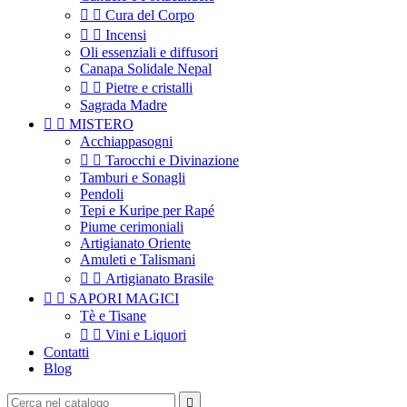


Cura del Corpo


Incensi
Oli essenziali e diffusori
Canapa Solidale Nepal


Pietre e cristalli
Sagrada Madre


MISTERO
Acchiappasogni


Tarocchi e Divinazione
Tamburi e Sonagli
Pendoli
Tepi e Kuripe per Rapé
Piume cerimoniali
Artigianato Oriente
Amuleti e Talismani


Artigianato Brasile


SAPORI MAGICI
Tè e Tisane


Vini e Liquori
Contatti
Blog
