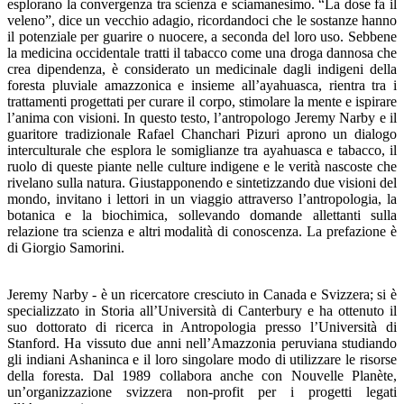
esplorano la convergenza tra scienza e sciamanesimo. “La dose fa il
veleno”, dice un vecchio adagio, ricordandoci che le sostanze hanno
il potenziale per guarire o nuocere, a seconda del loro uso. Sebbene
la medicina occidentale tratti il tabacco come una droga dannosa che
crea dipendenza, è considerato un medicinale dagli indigeni della
foresta pluviale amazzonica e insieme all’ayahuasca, rientra tra i
trattamenti progettati per curare il corpo, stimolare la mente e ispirare
l’anima con visioni. In questo testo, l’antropologo Jeremy Narby e il
guaritore tradizionale Rafael Chanchari Pizuri aprono un dialogo
interculturale che esplora le somiglianze tra ayahuasca e tabacco, il
ruolo di queste piante nelle culture indigene e le verità nascoste che
rivelano sulla natura. Giustapponendo e sintetizzando due visioni del
mondo, invitano i lettori in un viaggio attraverso l’antropologia, la
botanica e la biochimica, sollevando domande allettanti sulla
relazione tra scienza e altri modalità di conoscenza. La prefazione è
di Giorgio Samorini.
Jeremy Narby - è un ricercatore cresciuto in Canada e Svizzera; si è
specializzato in Storia all’Università di Canterbury e ha ottenuto il
suo dottorato di ricerca in Antropologia presso l’Università di
Stanford. Ha vissuto due anni nell’Amazzonia peruviana studiando
gli indiani Ashaninca e il loro singolare modo di utilizzare le risorse
della foresta. Dal 1989 collabora anche con Nouvelle Planète,
un’organizzazione svizzera non-profit per i progetti legati