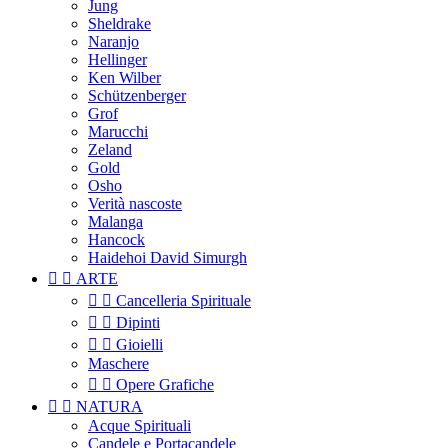
Jung
Sheldrake
Naranjo
Hellinger
Ken Wilber
Schützenberger
Grof
Marucchi
Zeland
Gold
Osho
Verità nascoste
Malanga
Hancock
Haidehoi David Simurgh


ARTE


Cancelleria Spirituale


Dipinti


Gioielli
Maschere


Opere Grafiche


NATURA
Acque Spirituali
Candele e Portacandele