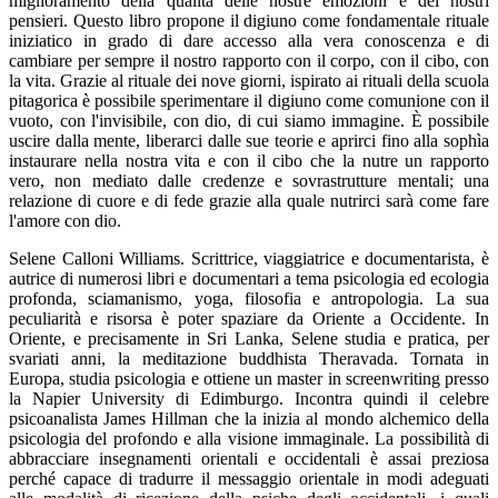
miglioramento della qualità delle nostre emozioni e dei nostri
pensieri. Questo libro propone il digiuno come fondamentale rituale
iniziatico in grado di dare accesso alla vera conoscenza e di
cambiare per sempre il nostro rapporto con il corpo, con il cibo, con
la vita. Grazie al rituale dei nove giorni, ispirato ai rituali della scuola
pitagorica è possibile sperimentare il digiuno come comunione con il
vuoto, con l'invisibile, con dio, di cui siamo immagine. È possibile
uscire dalla mente, liberarci dalle sue teorie e aprirci fino alla sophìa
instaurare nella nostra vita e con il cibo che la nutre un rapporto
vero, non mediato dalle credenze e sovrastrutture mentali; una
relazione di cuore e di fede grazie alla quale nutrirci sarà come fare
l'amore con dio.
Selene Calloni Williams. Scrittrice, viaggiatrice e documentarista, è
autrice di numerosi libri e documentari a tema psicologia ed ecologia
profonda, sciamanismo, yoga, filosofia e antropologia. La sua
peculiarità e risorsa è poter spaziare da Oriente a Occidente. In
Oriente, e precisamente in Sri Lanka, Selene studia e pratica, per
svariati anni, la meditazione buddhista Theravada. Tornata in
Europa, studia psicologia e ottiene un master in screenwriting presso
la Napier University di Edimburgo. Incontra quindi il celebre
psicoanalista James Hillman che la inizia al mondo alchemico della
psicologia del profondo e alla visione immaginale. La possibilità di
abbracciare insegnamenti orientali e occidentali è assai preziosa
perché capace di tradurre il messaggio orientale in modi adeguati