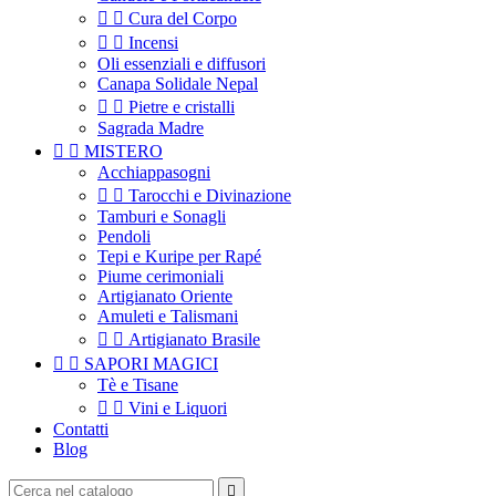


Cura del Corpo


Incensi
Oli essenziali e diffusori
Canapa Solidale Nepal


Pietre e cristalli
Sagrada Madre


MISTERO
Acchiappasogni


Tarocchi e Divinazione
Tamburi e Sonagli
Pendoli
Tepi e Kuripe per Rapé
Piume cerimoniali
Artigianato Oriente
Amuleti e Talismani


Artigianato Brasile


SAPORI MAGICI
Tè e Tisane


Vini e Liquori
Contatti
Blog
