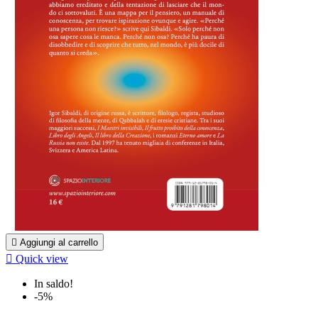

Aggiungi al carrello

Quick view
In saldo!
-5%