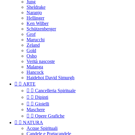
Jung
Sheldrake
Naranjo
Hellinger
Ken Wilber
Schützenberger
Grof
Marucchi
Zeland
Gold
Osho
Verità nascoste
Malanga
Hancock
Haidehoi David Simurgh


ARTE


Cancelleria Spirituale


Dipinti


Gioielli
Maschere


Opere Grafiche


NATURA
Acque Spirituali
Candele e Portacandele