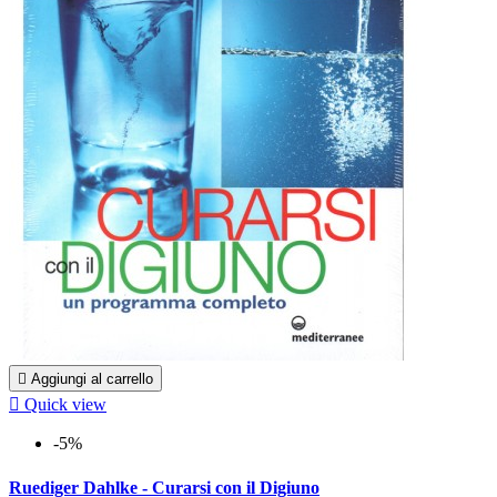

Aggiungi al carrello

Quick view
-5%
Ruediger Dahlke - Curarsi con il Digiuno