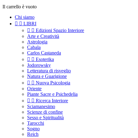
Il carrello è vuoto
Chi siamo


LIBRI


Edizioni Spazio Interiore
Arte e Creatività
Astrologia
Cabala
Carlos Castaneda


Esoterika
Jodorowsky
Letteratura di risveglio
Natura e Guarigione


Nuova Psicologia
Oriente
Piante Sacre e Psichedelia


Ricerca Interiore
Sciamanesimo
Scienze di confine
Sesso e Spiritualità
Tarocchi
Sogno
Reich