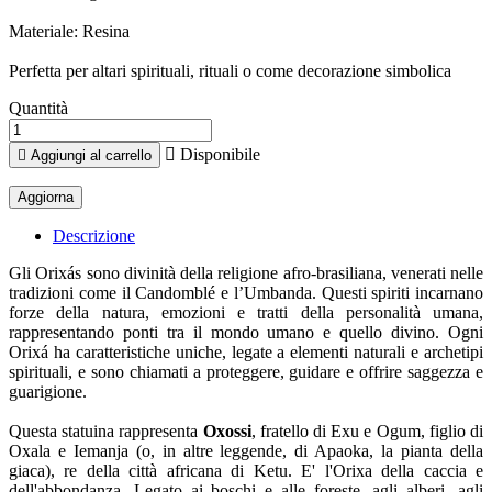
Materiale: Resina
Perfetta per altari spirituali, rituali o come decorazione simbolica
Quantità

Disponibile

Aggiungi al carrello
Descrizione
Gli Orixás sono divinità della religione afro-brasiliana, venerati nelle
tradizioni come il Candomblé e l’Umbanda. Questi spiriti incarnano
forze della natura, emozioni e tratti della personalità umana,
rappresentando ponti tra il mondo umano e quello divino. Ogni
Orixá ha caratteristiche uniche, legate a elementi naturali e archetipi
spirituali, e sono chiamati a proteggere, guidare e offrire saggezza e
guarigione.
Questa statuina rappresenta
Oxossi
, fratello di Exu e Ogum, figlio di
Oxala e Iemanja (o, in altre leggende, di Apaoka, la pianta della
giaca), re della città africana di Ketu. E' l'Orixa della caccia e
dell'abbondanza. Legato ai boschi e alle foreste, agli alberi, agli