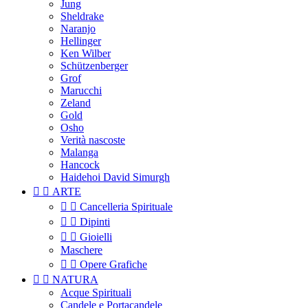
Jung
Sheldrake
Naranjo
Hellinger
Ken Wilber
Schützenberger
Grof
Marucchi
Zeland
Gold
Osho
Verità nascoste
Malanga
Hancock
Haidehoi David Simurgh


ARTE


Cancelleria Spirituale


Dipinti


Gioielli
Maschere


Opere Grafiche


NATURA
Acque Spirituali
Candele e Portacandele