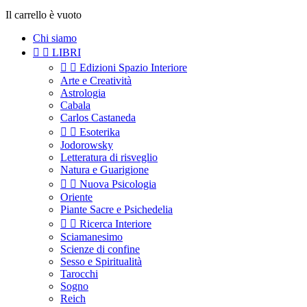
Il carrello è vuoto
Chi siamo


LIBRI


Edizioni Spazio Interiore
Arte e Creatività
Astrologia
Cabala
Carlos Castaneda


Esoterika
Jodorowsky
Letteratura di risveglio
Natura e Guarigione


Nuova Psicologia
Oriente
Piante Sacre e Psichedelia


Ricerca Interiore
Sciamanesimo
Scienze di confine
Sesso e Spiritualità
Tarocchi
Sogno
Reich