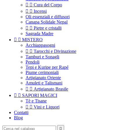


Cura del Corpo


Incensi
Oli essenziali e diffusori
Canapa Solidale Nepal


Pietre e cristalli
Sagrada Madre


MISTERO
Acchiappasogni


Tarocchi e Divinazione
Tamburi e Sonagli
Pendoli
Tepi e Kuripe per Rapé
Piume cerimoniali
Artigianato Oriente
Amuleti e Talismani


Artigianato Brasile


SAPORI MAGICI
Tè e Tisane


Vini e Liquori
Contatti
Blog
