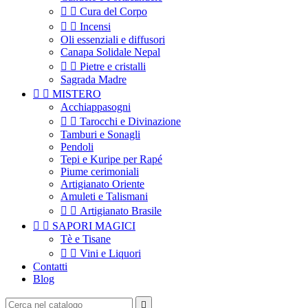


Cura del Corpo


Incensi
Oli essenziali e diffusori
Canapa Solidale Nepal


Pietre e cristalli
Sagrada Madre


MISTERO
Acchiappasogni


Tarocchi e Divinazione
Tamburi e Sonagli
Pendoli
Tepi e Kuripe per Rapé
Piume cerimoniali
Artigianato Oriente
Amuleti e Talismani


Artigianato Brasile


SAPORI MAGICI
Tè e Tisane


Vini e Liquori
Contatti
Blog
