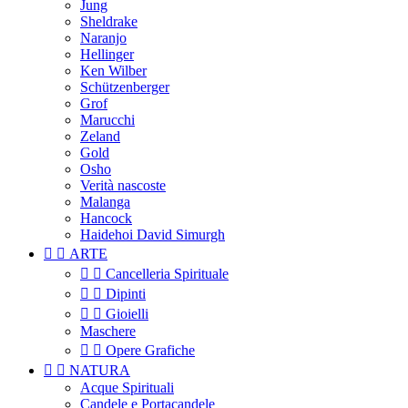
Jung
Sheldrake
Naranjo
Hellinger
Ken Wilber
Schützenberger
Grof
Marucchi
Zeland
Gold
Osho
Verità nascoste
Malanga
Hancock
Haidehoi David Simurgh


ARTE


Cancelleria Spirituale


Dipinti


Gioielli
Maschere


Opere Grafiche


NATURA
Acque Spirituali
Candele e Portacandele