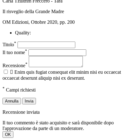
Carla Tzultrim Freccero - Tara
Il risveglio della Grande Madre
OM Edizioni, Ottobre 2020, pp. 200
Quality:
*
Titolo
*
Il tuo nome
*
Recensione

Enim quis fugiat consequat elit minim nisi eu occaecat
occaecat deserunt aliquip nisi ex deserunt.
*
Campi richiesti
Annulla
Invia
Recensione inviata
Il tuo commento è stato acquisito e sarà disponibile dopo
l'approvazione da parte di un moderatore.
OK