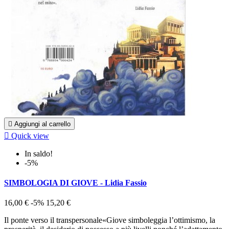

Aggiungi al carrello

Quick view
In saldo!
-5%
SIMBOLOGIA DI GIOVE - Lidia Fassio
16,00 €
-5%
15,20 €
Il ponte verso il transpersonale«Giove simboleggia l’ottimismo, la