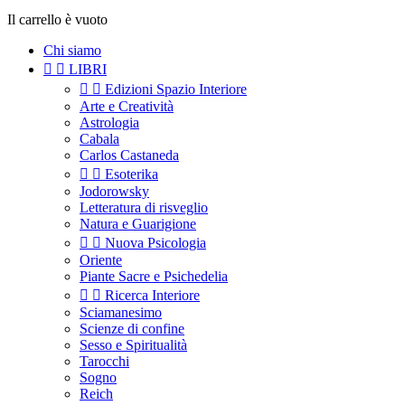
Il carrello è vuoto
Chi siamo


LIBRI


Edizioni Spazio Interiore
Arte e Creatività
Astrologia
Cabala
Carlos Castaneda


Esoterika
Jodorowsky
Letteratura di risveglio
Natura e Guarigione


Nuova Psicologia
Oriente
Piante Sacre e Psichedelia


Ricerca Interiore
Sciamanesimo
Scienze di confine
Sesso e Spiritualità
Tarocchi
Sogno
Reich