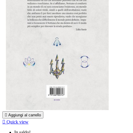

Aggiungi al carrello

Quick view
In saldo!