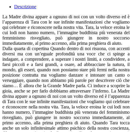
Descrizione
La Madre divina appare a ognuno di noi con un volto diverso ed è
l’apparenza di Tara con le sue infinite manifestazioni che vogliamo
qui celebrare e riconoscere nella nostra vita. Tara, la veloce eroina le
cui lodi non hanno numero, l’immagine buddhista più venerata del
femminismo risvegliato, può giungere in nostro soccorso
immediatamente, al primo accenno, alla prima preghiera di aiuto.
Dalla quarta di copertina Quando dentro di noi risuona, con accenti
diversi ma con un’eguale profondità una voce che ci spinge a
indagare, a comprendere, a superare i nostri limiti, a condividere, a
farsi piccoli e a farsi grandi, a osare, ad abbracciare la natura, il
mondo, gli esseri, quando non possiamo stare più fermi nella nostra
posizione contratta ma vogliamo danzare e intonare un canto o
verseggiare, quando non abbiamo più parole per descrivere ciò che
siamo… È allora che la Grande Madre parla. Ci induce a scoprire la
gioia, anche se per farlo dobbiamo attraversare l’inferno. La Madre
divina appare a ognuno di noi con un volto diverso ed è l’apparenza
di Tara con le sue infinite manifestazioni che vogliamo qui celebrare
e riconoscere nella nostra vita. Tara, la veloce eroina le cui lodi non
hanno numero, l’immagine buddhista più venerata del femminismo
risvegliato, può giungere in nostro soccorso immediatamente, al
primo accenno, alla prima preghiera di aiuto. Quando Tara tocca
anche un solo infinitesimale attimo psichico della nostra coscienza,