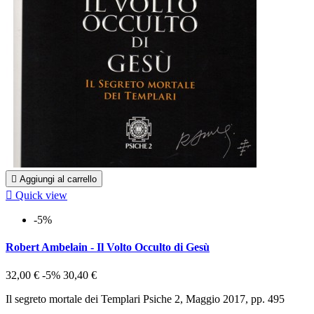

Aggiungi al carrello

Quick view
-5%
Robert Ambelain - Il Volto Occulto di Gesù
32,00 €
-5%
30,40 €
Il segreto mortale dei Templari Psiche 2, Maggio 2017, pp. 495