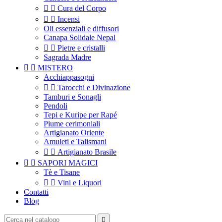


Cura del Corpo


Incensi
Oli essenziali e diffusori
Canapa Solidale Nepal


Pietre e cristalli
Sagrada Madre


MISTERO
Acchiappasogni


Tarocchi e Divinazione
Tamburi e Sonagli
Pendoli
Tepi e Kuripe per Rapé
Piume cerimoniali
Artigianato Oriente
Amuleti e Talismani


Artigianato Brasile


SAPORI MAGICI
Tè e Tisane


Vini e Liquori
Contatti
Blog
