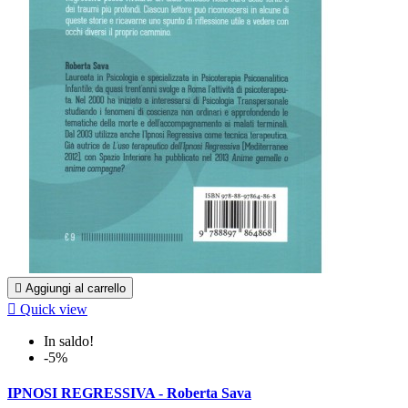

Aggiungi al carrello

Quick view
In saldo!
-5%
IPNOSI REGRESSIVA - Roberta Sava