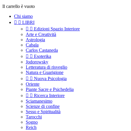
Il carrello è vuoto
Chi siamo


LIBRI


Edizioni Spazio Interiore
Arte e Creatività
Astrologia
Cabala
Carlos Castaneda


Esoterika
Jodorowsky
Letteratura di risveglio
Natura e Guarigione


Nuova Psicologia
Oriente
Piante Sacre e Psichedelia


Ricerca Interiore
Sciamanesimo
Scienze di confine
Sesso e Spiritualità
Tarocchi
Sogno
Reich