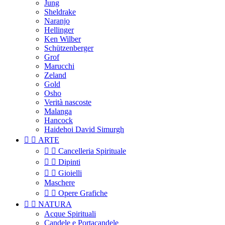
Jung
Sheldrake
Naranjo
Hellinger
Ken Wilber
Schützenberger
Grof
Marucchi
Zeland
Gold
Osho
Verità nascoste
Malanga
Hancock
Haidehoi David Simurgh


ARTE


Cancelleria Spirituale


Dipinti


Gioielli
Maschere


Opere Grafiche


NATURA
Acque Spirituali
Candele e Portacandele