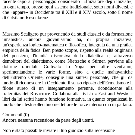
facente capo al personaggio considerato l'«Iniziatore degli iniziati»,
in ogni tempo, presso ogni sistema tradizionale, sotto nomi diversi, e
che «appare» in Occidente tra il XIII e il XIV secolo, sotto il nome
di Cristiano Rosenkreuz.
Massimo Scaligero pur provenendo da studi classici e da formazione
umanistica, ancora giovanissimo ha, di propria iniziativa,
un'esperienza logico-matematica e filosofica, integrata da una pratica
empirica della fisica. Ben presto scopre, rispetto alla realtà originaria
del pensiero, l'inanità discorsiva della dialettica e, attraverso
demolitori del dialettismo, come Nietzsche e Stirner, perviene alle
dottrine orientali. Coltivato lo Yoga per oltre vent'anni,
sperimentandone le varie forme, sino a quelle mahayaniche
dell'Estremo Oriente, consegue una sintesi personale, che gli da
modo di riconoscere in Occidente il senso riposto dell'Ermetismo e il
filone aureo di un insegnamento perenne, riconducente alla
fraternitas dei Rosacroce. Collabora alla rivista « East and West». I
libri da lui scritti hanno funzione formativa, in quanto organizzati in
modo che i testi sollecitino nel lettore le forze interiori di cui parlano.
Commenti (0)
Ancora nessuna recensione da parte degli utenti.
Non è stato possibile inviare il tuo giudizio sulla recensione