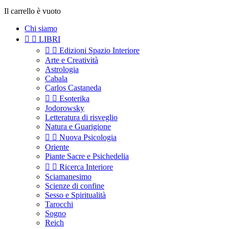
Il carrello è vuoto
Chi siamo


LIBRI


Edizioni Spazio Interiore
Arte e Creatività
Astrologia
Cabala
Carlos Castaneda


Esoterika
Jodorowsky
Letteratura di risveglio
Natura e Guarigione


Nuova Psicologia
Oriente
Piante Sacre e Psichedelia


Ricerca Interiore
Sciamanesimo
Scienze di confine
Sesso e Spiritualità
Tarocchi
Sogno
Reich