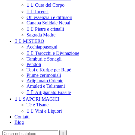


Cura del Corpo


Incensi
Oli essenziali e diffusori
Canapa Solidale Nepal


Pietre e cristalli
Sagrada Madre


MISTERO
Acchiappasogni


Tarocchi e Divinazione
Tamburi e Sonagli
Pendoli
Tepi e Kuripe per Rapé
Piume cerimoniali
Artigianato Oriente
Amuleti e Talismani


Artigianato Brasile


SAPORI MAGICI
Tè e Tisane


Vini e Liquori
Contatti
Blog
