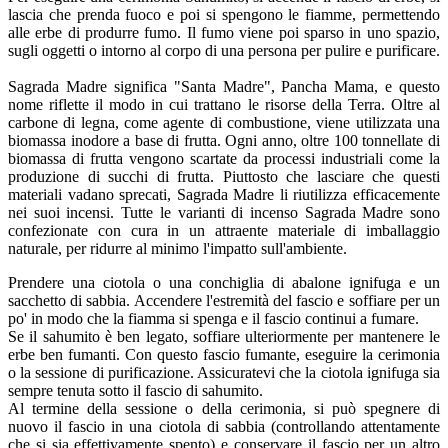
lascia che prenda fuoco e poi si spengono le fiamme, permettendo
alle erbe di produrre fumo. Il fumo viene poi sparso in uno spazio,
sugli oggetti o intorno al corpo di una persona per pulire e purificare.
Sagrada Madre significa "Santa Madre", Pancha Mama, e questo
nome riflette il modo in cui trattano le risorse della Terra. Oltre al
carbone di legna, come agente di combustione, viene utilizzata una
biomassa inodore a base di frutta. Ogni anno, oltre 100 tonnellate di
biomassa di frutta vengono scartate da processi industriali come la
produzione di succhi di frutta. Piuttosto che lasciare che questi
materiali vadano sprecati, Sagrada Madre li riutilizza efficacemente
nei suoi incensi. Tutte le varianti di incenso Sagrada Madre sono
confezionate con cura in un attraente materiale di imballaggio
naturale, per ridurre al minimo l'impatto sull'ambiente.
Prendere una ciotola o una conchiglia di abalone ignifuga e un
sacchetto di sabbia. Accendere l'estremità del fascio e soffiare per un
po' in modo che la fiamma si spenga e il fascio continui a fumare.
Se il sahumito è ben legato, soffiare ulteriormente per mantenere le
erbe ben fumanti. Con questo fascio fumante, eseguire la cerimonia
o la sessione di purificazione. Assicuratevi che la ciotola ignifuga sia
sempre tenuta sotto il fascio di sahumito.
Al termine della sessione o della cerimonia, si può spegnere di
nuovo il fascio in una ciotola di sabbia (controllando attentamente
che si sia effettivamente spento) e conservare il fascio per un altro