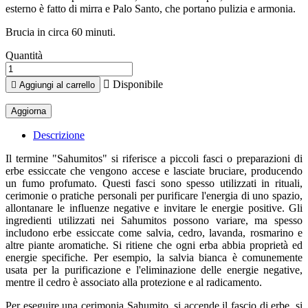
esterno è fatto di mirra e Palo Santo, che portano pulizia e armonia.
Brucia in circa 60 minuti.
Quantità

Disponibile

Aggiungi al carrello
Descrizione
Il termine "Sahumitos" si riferisce a piccoli fasci o preparazioni di
erbe essiccate che vengono accese e lasciate bruciare, producendo
un fumo profumato. Questi fasci sono spesso utilizzati in rituali,
cerimonie o pratiche personali per purificare l'energia di uno spazio,
allontanare le influenze negative e invitare le energie positive. Gli
ingredienti utilizzati nei Sahumitos possono variare, ma spesso
includono erbe essiccate come salvia, cedro, lavanda, rosmarino e
altre piante aromatiche. Si ritiene che ogni erba abbia proprietà ed
energie specifiche. Per esempio, la salvia bianca è comunemente
usata per la purificazione e l'eliminazione delle energie negative,
mentre il cedro è associato alla protezione e al radicamento.
Per eseguire una cerimonia Sahumito, si accende il fascio di erbe, si