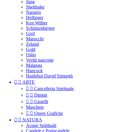
Jung
Sheldrake
Naranjo
Hellinger
Ken Wilber
Schützenberger
Grof
Marucchi
Zeland
Gold
Osho
Verità nascoste
Malanga
Hancock
Haidehoi David Simurgh


ARTE


Cancelleria Spirituale


Dipinti


Gioielli
Maschere


Opere Grafiche


NATURA
Acque Spirituali
Candele e Portacandele