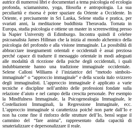
autrice di numerosi libri e documentari a tema psicologia ed ecologia
profonda, sciamanismo, yoga, filosofia e antropologia. La sua
peculiarità e risorsa è poter spaziare da Oriente a Occidente. In
Oriente, e precisamente in Sri Lanka, Selene studia e pratica, per
svariati anni, la meditazione buddhista Theravada. Tornata in
Europa, studia psicologia e ottiene un master in screenwriting presso
la Napier University di Edimburgo. Incontra quindi il celebre
psicoanalista James Hillman che la inizia al mondo alchemico della
psicologia del profondo e alla visione immaginale. La possibilità di
abbracciare insegnamenti orientali e occidentali è assai preziosa
perché capace di tradurre il messaggio orientale in modi adeguati
alle modalità di ricezione della psiche degli occidentali, i quali
indubbiamente hanno una tradizione immaginale occidentale.
Selene Calloni Williams è l’iniziatrice del “metodo simbolo-
immaginale” o “approccio immaginale” e della scuola italo svizzero
degli immaginalisti. L’approccio immaginale è applicato a varie
tecniche e discipline nell’ambito delle professioni fondate sulla
relazione d’aiuto e nel campo della crescita personale. Per esempio
la Mindfulness Immaginale, la Psicogenealogia Immaginale, le
Costellazioni Immaginali, la Regressione Immaginale, ecc.
L’approccio immaginale si caratterizza poiché non parte dall’Io e
non ha come fine il rinforzo delle strutture dell’Io, bensì segue il
cammino del “fare anima”, rappresentato dalla capacità di
smaterializzare e depersonalizzare il reale.