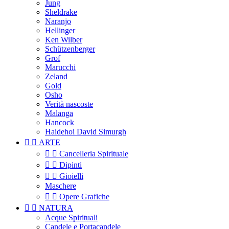
Jung
Sheldrake
Naranjo
Hellinger
Ken Wilber
Schützenberger
Grof
Marucchi
Zeland
Gold
Osho
Verità nascoste
Malanga
Hancock
Haidehoi David Simurgh


ARTE


Cancelleria Spirituale


Dipinti


Gioielli
Maschere


Opere Grafiche


NATURA
Acque Spirituali
Candele e Portacandele