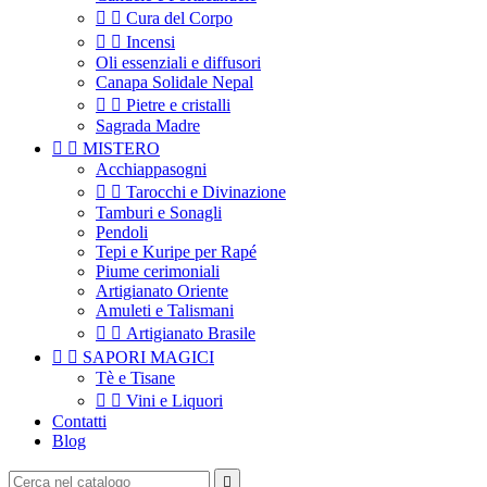


Cura del Corpo


Incensi
Oli essenziali e diffusori
Canapa Solidale Nepal


Pietre e cristalli
Sagrada Madre


MISTERO
Acchiappasogni


Tarocchi e Divinazione
Tamburi e Sonagli
Pendoli
Tepi e Kuripe per Rapé
Piume cerimoniali
Artigianato Oriente
Amuleti e Talismani


Artigianato Brasile


SAPORI MAGICI
Tè e Tisane


Vini e Liquori
Contatti
Blog
