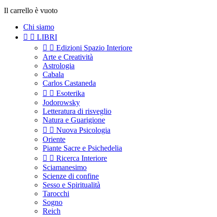
Il carrello è vuoto
Chi siamo


LIBRI


Edizioni Spazio Interiore
Arte e Creatività
Astrologia
Cabala
Carlos Castaneda


Esoterika
Jodorowsky
Letteratura di risveglio
Natura e Guarigione


Nuova Psicologia
Oriente
Piante Sacre e Psichedelia


Ricerca Interiore
Sciamanesimo
Scienze di confine
Sesso e Spiritualità
Tarocchi
Sogno
Reich