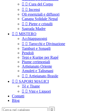


Cura del Corpo


Incensi
Oli essenziali e diffusori
Canapa Solidale Nepal


Pietre e cristalli
Sagrada Madre


MISTERO
Acchiappasogni


Tarocchi e Divinazione
Tamburi e Sonagli
Pendoli
Tepi e Kuripe per Rapé
Piume cerimoniali
Artigianato Oriente
Amuleti e Talismani


Artigianato Brasile


SAPORI MAGICI
Tè e Tisane


Vini e Liquori
Contatti
Blog
