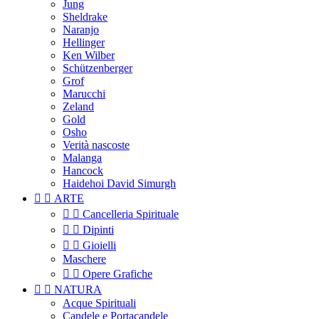
Jung
Sheldrake
Naranjo
Hellinger
Ken Wilber
Schützenberger
Grof
Marucchi
Zeland
Gold
Osho
Verità nascoste
Malanga
Hancock
Haidehoi David Simurgh


ARTE


Cancelleria Spirituale


Dipinti


Gioielli
Maschere


Opere Grafiche


NATURA
Acque Spirituali
Candele e Portacandele