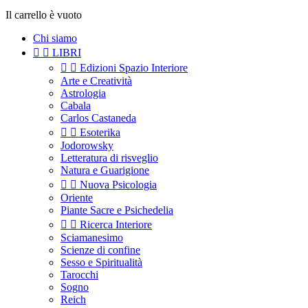
Il carrello è vuoto
Chi siamo


LIBRI


Edizioni Spazio Interiore
Arte e Creatività
Astrologia
Cabala
Carlos Castaneda


Esoterika
Jodorowsky
Letteratura di risveglio
Natura e Guarigione


Nuova Psicologia
Oriente
Piante Sacre e Psichedelia


Ricerca Interiore
Sciamanesimo
Scienze di confine
Sesso e Spiritualità
Tarocchi
Sogno
Reich