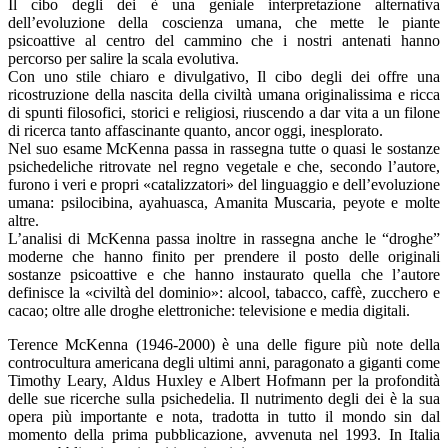
Il cibo degli dei è una geniale interpretazione alternativa
dell’evoluzione della coscienza umana, che mette le piante
psicoattive al centro del cammino che i nostri antenati hanno
percorso per salire la scala evolutiva.
Con uno stile chiaro e divulgativo, Il cibo degli dei offre una
ricostruzione della nascita della civiltà umana originalissima e ricca
di spunti filosofici, storici e religiosi, riuscendo a dar vita a un filone
di ricerca tanto affascinante quanto, ancor oggi, inesplorato.
Nel suo esame McKenna passa in rassegna tutte o quasi le sostanze
psichedeliche ritrovate nel regno vegetale e che, secondo l’autore,
furono i veri e propri «catalizzatori» del linguaggio e dell’evoluzione
umana: psilocibina, ayahuasca, Amanita Muscaria, peyote e molte
altre.
L’analisi di McKenna passa inoltre in rassegna anche le “droghe”
moderne che hanno finito per prendere il posto delle originali
sostanze psicoattive e che hanno instaurato quella che l’autore
definisce la «civiltà del dominio»: alcool, tabacco, caffè, zucchero e
cacao; oltre alle droghe elettroniche: televisione e media digitali.
Terence McKenna (1946-2000) è una delle figure più note della
controcultura americana degli ultimi anni, paragonato a giganti come
Timothy Leary, Aldus Huxley e Albert Hofmann per la profondità
delle sue ricerche sulla psichedelia. Il nutrimento degli dei è la sua
opera più importante e nota, tradotta in tutto il mondo sin dal
momento della prima pubblicazione, avvenuta nel 1993. In Italia